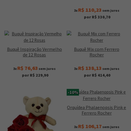
R$ 110,23
3x
sem juros
por R$ 330,70
Buquê Inspiração Vermelho
Buquê Mix com Ferrero
de 12 Rosas
Rocher
R$ 76,63
R$ 138,13
3x
sem juros
3x
sem juros
por R$ 229,90
por R$ 414,40
-10%
Orquídea Phalaenopsis Pink e
Ferrero Rocher
R$ 106,17
3x
sem juros