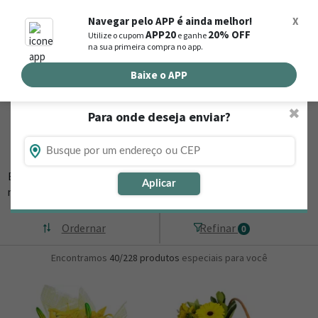
0
Navegar pelo APP é ainda melhor!
X
APP20
20% OFF
Utilize o cupom
e ganhe
Busca de produtos
na sua primeira compra no app.
Buscar por endereço de entrega
Baixe o APP
✖
Para onde deseja enviar?
Flores, Cestas e Presentes em Ibaretama -
CE
Está procurando loja de presente online em Ibaretama - CE? Então,
Aplicar
navegue na Nova
▼
Ordernar
Refinar
0
Encontramos
40/228
produtos
especiais para você