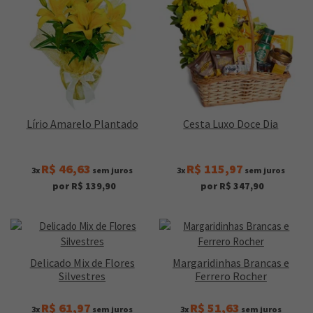
Lírio Amarelo Plantado
Cesta Luxo Doce Dia
R$ 46,63
R$ 115,97
3x
sem juros
3x
sem juros
por R$ 139,90
por R$ 347,90
Delicado Mix de Flores
Margaridinhas Brancas e
Silvestres
Ferrero Rocher
R$ 61,97
R$ 51,63
3x
sem juros
3x
sem juros