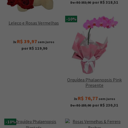
por R$ 318,51
De: R$ 353,90
-10%
Leleco e Rosas Vermelhas
R$ 39,97
3x
sem juros
por R$ 119,90
Orquídea Phalaenopsis Pink
Presente
R$ 76,77
3x
sem juros
por R$ 230,31
De: R$ 255,90
-10%