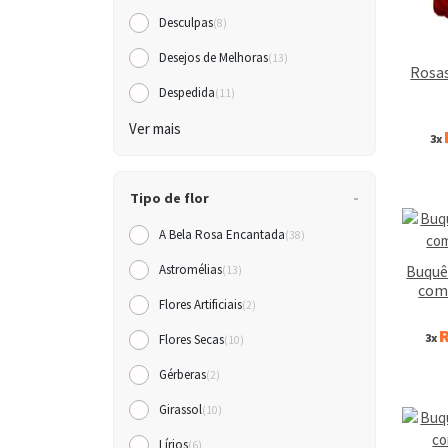
Desculpas
(8)
Desejos de Melhoras
(13)
Rosas
Despedida
(11)
Ver mais
3x
Tipo de flor
A Bela Rosa Encantada
(38)
Buquê
Astromélias
(13)
com 
Flores Artificiais
(2)
R
3x
Flores Secas
(10)
Gérberas
(2)
Girassol
(10)
Lírios
(6)