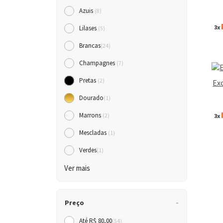
Azuis
(8)
3x
Lilases
(5)
Brancas
(24)
Champagnes
(7)
Pretas
(2)
Ex
Dourado
(1)
Marrons
3x
(2)
Mescladas
(1)
Verdes
(1)
Ver mais
Preço
Até R$ 80,00
(54)