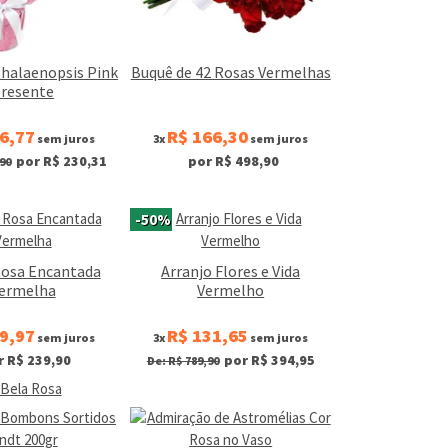
Phalaenopsis Pink
Buquê de 42 Rosas Vermelhas
resente
6,77
R$ 166,30
sem juros
3x
sem juros
por R$ 230,31
por R$ 498,90
90
-50%
Rosa Encantada
Arranjo Flores e Vida
ermelha
Vermelho
9,97
R$ 131,65
sem juros
3x
sem juros
r R$ 239,90
por R$ 394,95
De: R$ 789,90