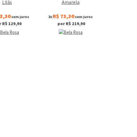
Lilás
Amarela
3,30
R$ 73,30
sem juros
3x
sem juros
r R$ 129,90
por R$ 219,90