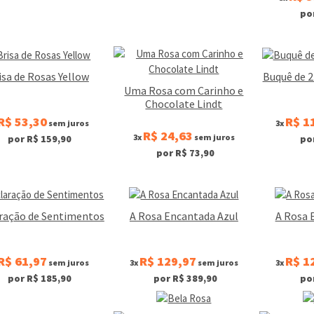
po
isa de Rosas Yellow
Buquê de 
Uma Rosa com Carinho e
Chocolate Lindt
R$ 53,30
R$ 1
sem juros
3x
R$ 24,63
3x
sem juros
por R$ 159,90
po
por R$ 73,90
ração de Sentimentos
A Rosa Encantada Azul
A Rosa 
R$ 61,97
R$ 129,97
R$ 1
sem juros
3x
sem juros
3x
por R$ 185,90
por R$ 389,90
po