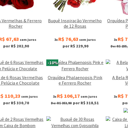
 Vermelhas & Ferrero
Buquê Inspiração Vermelho
Orquídea 
Rocher
de 12 Rosas
P
R$ 67,63
R$ 76,63
R$ 7
sem juros
3x
sem juros
3x
por R$ 202,90
por R$ 229,90
De: R$ 255,
-10%
 de 6 Rosas Vermelhas
Orquídea Phalaenopsis Pink
A Bela 
Pelúcia e Chocolate
e Ferrero Rocher
V
$ 110,23
R$ 106,17
R$ 7
sem juros
3x
sem juros
3x
por R$ 330,70
por R$ 318,51
po
De: R$ 353,90