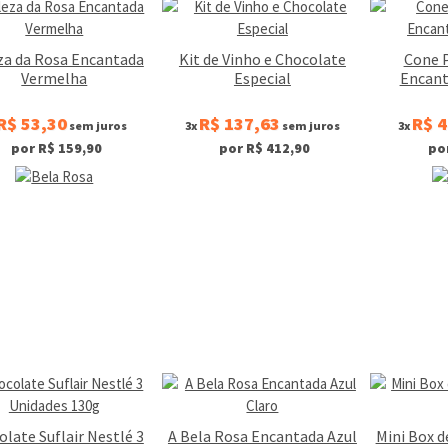
za da Rosa Encantada
Kit de Vinho e Chocolate
Cone 
Vermelha
Especial
Encant
R$ 53,30
R$ 137,63
R$ 4
sem juros
3x
sem juros
3x
por R$ 159,90
por R$ 412,90
po
late Suflair Nestlé 3
A Bela Rosa Encantada Azul
Mini Box 