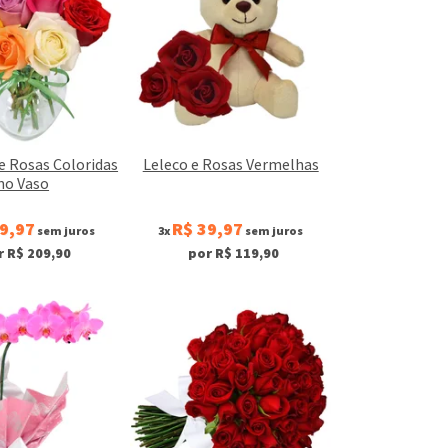
e Rosas Coloridas
Leleco e Rosas Vermelhas
no Vaso
9,97
R$ 39,97
sem juros
3x
sem juros
r R$ 209,90
por R$ 119,90