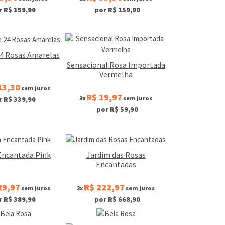
r R$ 159,90
por R$ 159,90
24 Rosas Amarelas
Sensacional Rosa Importada
Vermelha
13,30
sem juros
R$ 19,97
3x
sem juros
r R$ 339,90
por R$ 59,90
Encantada Pink
Jardim das Rosas
Encantadas
29,97
R$ 222,97
sem juros
3x
sem juros
r R$ 389,90
por R$ 668,90