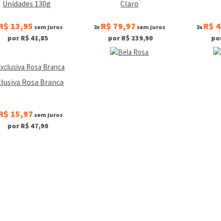
Unidades 130g
Claro
R$ 13,95
R$ 79,97
R$ 4
sem juros
3x
sem juros
3x
por R$ 41,85
por R$ 239,90
po
clusiva Rosa Branca
R$ 15,97
sem juros
por R$ 47,90