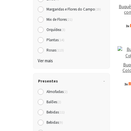
Buquê
Margaridas e Flores do Campo
(19)
co
Mix de Flores
(21)
3x
Orquídea
(3)
Plantas
(14)
Rosas
(113)
Ver mais
Buq
Col
Presentes
R
3x
Almofadas
(2)
Balões
(2)
Bebidas
(11)
Bebidas
(9)