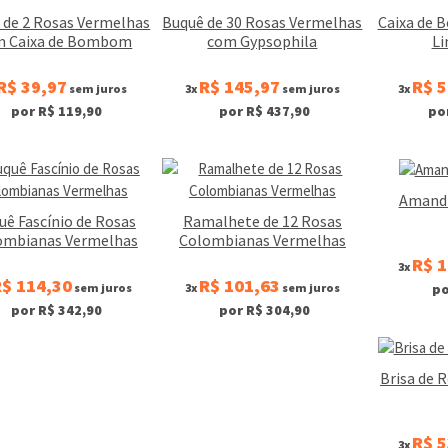
 de 2 Rosas Vermelhas
Buquê de 30 Rosas Vermelhas
Caixa de 
m Caixa de Bombom
com Gypsophila
Li
R$ 39,97
R$ 145,97
R$ 5
sem juros
3x
sem juros
3x
por R$ 119,90
por R$ 437,90
po
Amandi
uê Fascínio de Rosas
Ramalhete de 12 Rosas
ombianas Vermelhas
Colombianas Vermelhas
R$ 1
3x
$ 114,30
R$ 101,63
sem juros
3x
sem juros
po
por R$ 342,90
por R$ 304,90
Brisa de 
R$ 5
3x