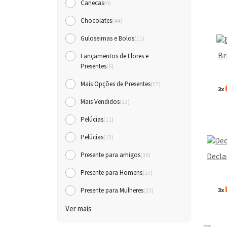
Canecas
(4)
Chocolates
(44)
Guloseimas e Bolos
(11)
Br
Lançamentos de Flores e
Presentes
(6)
Mais Opções de Presentes
(57)
3x
Mais Vendidos
(23)
Pelúcias
(11)
Pelúcias
(12)
Presente para amigos
Decla
(36)
Presente para Homens
(17)
3x
Presente para Mulheres
(33)
Ver mais