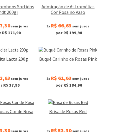
Bombons Sortidos
Admiração de Astromélias
ndt 200gr
Cor Rosa no Vaso
7,30
R$ 66,63
sem juros
3x
sem juros
r R$ 171,90
por R$ 199,90
ta Lacta 200g
Buquê Carinho de Rosas Pink
2,63
R$ 61,63
sem juros
3x
sem juros
r R$ 37,90
por R$ 184,90
Rosas Cor de Rosa
Brisa de Rosas Red
3,30
R$ 53,30
sem juros
3x
sem juros