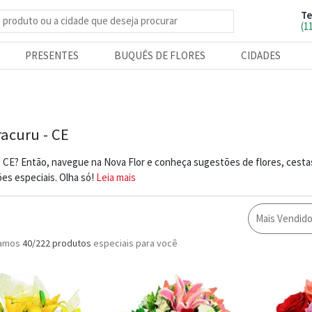
Te
e produtos
(1
PRESENTES
BUQUÊS DE FLORES
CIDADES
racuru - CE
- CE? Então, navegue na Nova Flor e conheça sugestões de flores, cesta
es especiais. Olha só!
Leia mais
Mais Vendid
ramos
40/222
produtos
especiais para você