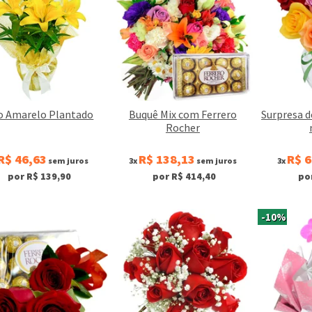
io Amarelo Plantado
Buquê Mix com Ferrero
Surpresa d
Rocher
R$ 46,63
R$ 138,13
R$ 6
sem juros
3x
sem juros
3x
por R$ 139,90
por R$ 414,40
po
-10%