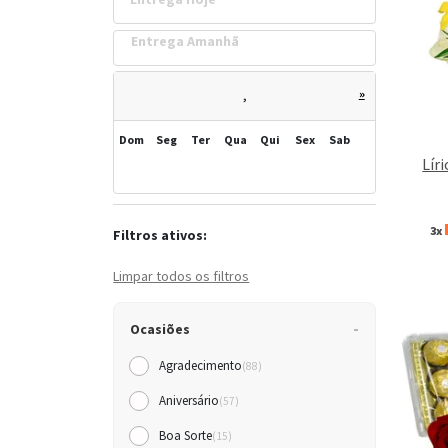
Entrega Amanh
»
,
Dom
Seg
Ter
Qua
Qui
Sex
Sab
Lír
3x
Filtros ativos:
Limpar todos os filtros
Ocasiões
Agradecimento
(88)
Aniversário
(57)
Boa Sorte
(15)