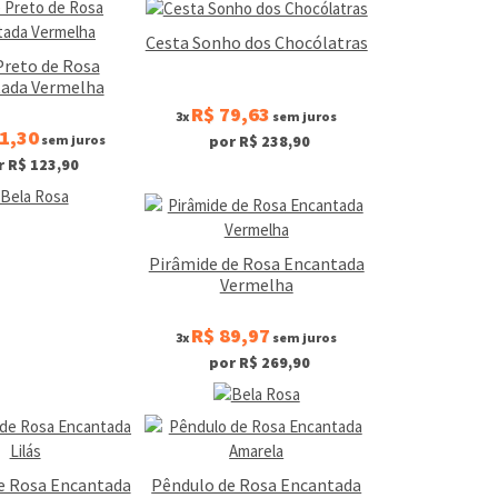
Cesta Sonho dos Chocólatras
Preto de Rosa
ada Vermelha
R$ 79,63
3x
sem juros
1,30
sem juros
por R$ 238,90
r R$ 123,90
Pirâmide de Rosa Encantada
Vermelha
R$ 89,97
3x
sem juros
por R$ 269,90
de Rosa Encantada
Pêndulo de Rosa Encantada