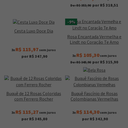
por R$ 318,51
De: R$ 353,90
-9%
Cesta Luxo Doce Dia
Rosa Encantada Vermelha e
Lindt no Coração Te Amo
R$ 115,97
3x
sem juros
R$ 105,30
3x
sem juros
por R$ 347,90
por R$ 315,90
De: R$ 345,90
Buquê de 12 Rosas Coloridas
Buquê Fascínio de Rosas
com Ferrero Rocher
Colombianas Vermelhas
R$ 115,27
R$ 114,30
3x
sem juros
3x
sem juros
por R$ 345,80
por R$ 342,90