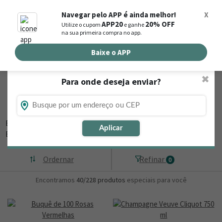
0
Navegar pelo APP é ainda melhor!
X
APP20
20% OFF
Utilize o cupom
e ganhe
Busca de produtos
na sua primeira compra no app.
Buscar por endereço de entrega
Baixe o APP
✖
Para onde deseja enviar?
Flores, Cestas e Presentes em Coelho Neto
- MA
Está procurando loja de presente online em Coelho Neto - MA?
Aplicar
Então, navegue na
▼
Ordernar
Refinar
0
Encontramos
40/228
produtos
especiais para você