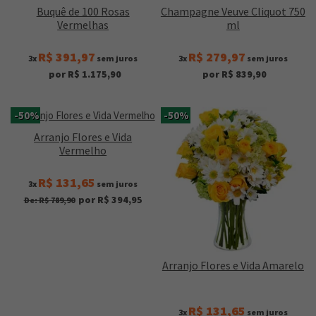
Buquê de 100 Rosas
Champagne Veuve Cliquot 750
Vermelhas
ml
R$ 391,97
R$ 279,97
3x
sem juros
3x
sem juros
por R$ 1.175,90
por R$ 839,90
-50%
-50%
Arranjo Flores e Vida
Vermelho
R$ 131,65
3x
sem juros
por R$ 394,95
De: R$ 789,90
Arranjo Flores e Vida Amarelo
R$ 131,65
3x
sem juros