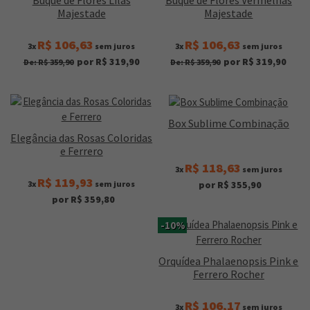
Buquê de Flores Lilás
Buquê de Flores Vermelhas
Majestade
Majestade
R$ 106,63
R$ 106,63
3x
sem juros
3x
sem juros
por R$ 319,90
por R$ 319,90
De: R$ 359,90
De: R$ 359,90
Box Sublime Combinação
Elegância das Rosas Coloridas
e Ferrero
R$ 118,63
3x
sem juros
R$ 119,93
3x
sem juros
por R$ 355,90
por R$ 359,80
-10%
Orquídea Phalaenopsis Pink e
Ferrero Rocher
R$ 106,17
3x
sem juros