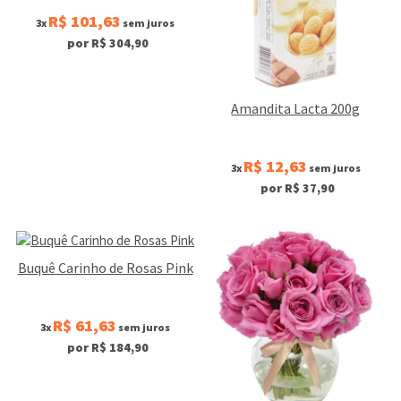
R$ 101,63
3x
sem juros
por R$ 304,90
Amandita Lacta 200g
R$ 12,63
3x
sem juros
por R$ 37,90
Buquê Carinho de Rosas Pink
R$ 61,63
3x
sem juros
por R$ 184,90