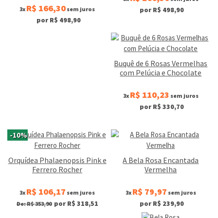
R$ 166,30
3x
sem juros
por R$ 498,90
por R$ 498,90
Buquê de 6 Rosas Vermelhas
com Pelúcia e Chocolate
R$ 110,23
3x
sem juros
por R$ 330,70
-10%
Orquídea Phalaenopsis Pink e
A Bela Rosa Encantada
Ferrero Rocher
Vermelha
R$ 106,17
R$ 79,97
3x
sem juros
3x
sem juros
por R$ 318,51
por R$ 239,90
De: R$ 353,90