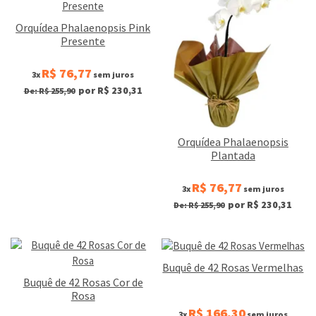
Orquídea Phalaenopsis Pink
Presente
R$ 76,77
3x
sem juros
por R$ 230,31
De: R$ 255,90
Orquídea Phalaenopsis
Plantada
R$ 76,77
3x
sem juros
por R$ 230,31
De: R$ 255,90
Buquê de 42 Rosas Vermelhas
Buquê de 42 Rosas Cor de
Rosa
R$ 166,30
3x
sem juros