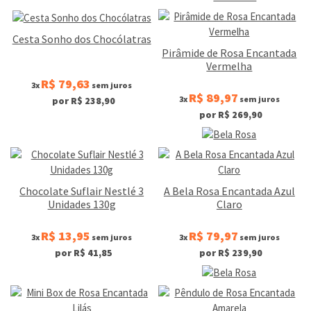
Cesta Sonho dos Chocólatras
Pirâmide de Rosa Encantada
Vermelha
R$ 79,63
3x
sem juros
R$ 89,97
3x
sem juros
por R$ 238,90
por R$ 269,90
Chocolate Suflair Nestlé 3
A Bela Rosa Encantada Azul
Unidades 130g
Claro
R$ 13,95
R$ 79,97
3x
sem juros
3x
sem juros
por R$ 41,85
por R$ 239,90