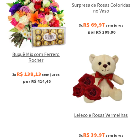
Surpresa de Rosas Coloridas
no Vaso
R$ 69,97
3x
sem juros
por R$ 209,90
Buquê Mix com Ferrero
Rocher
R$ 138,13
3x
sem juros
por R$ 414,40
Leleco e Rosas Vermelhas
R$ 39,97
3x
sem juros