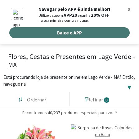
0
Navegar pelo APP é ainda melhor!
X
APP20
20% OFF
Utilize o cupom
e ganhe
Busca de produtos
na sua primeira compra no app.
Buscar por endereço de entrega
Baixe o APP
Flores, Cestas e Presentes em Lago Verde -
MA
Está procurando loja de presente online em Lago Verde - MA? Então,
navegue na
▼
Ordernar
Refinar
0
Encontramos
40/237
produtos
especiais para você