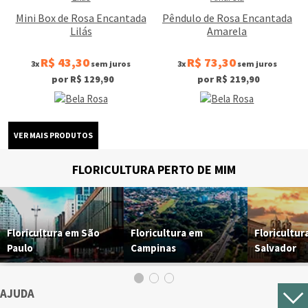
Mini Box de Rosa Encantada
Pêndulo de Rosa Encantada
Lilás
Amarela
R$ 43,30
R$ 73,30
3x
sem juros
3x
sem juros
por R$ 129,90
por R$ 219,90
FLORICULTURA PERTO DE MIM
Floricultura em São
Floricultura em
Floricultur
Paulo
Campinas
Salvador
AJUDA