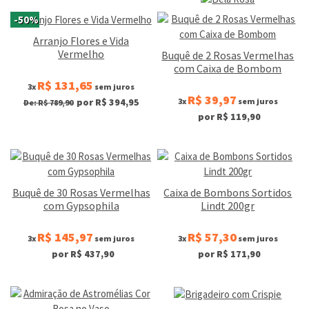
-50%
Arranjo Flores e Vida
Vermelho
Buquê de 2 Rosas Vermelhas
com Caixa de Bombom
R$ 131,65
3x
sem juros
R$ 39,97
3x
sem juros
por R$ 394,95
De: R$ 789,90
por R$ 119,90
Buquê de 30 Rosas Vermelhas
Caixa de Bombons Sortidos
com Gypsophila
Lindt 200gr
R$ 145,97
R$ 57,30
3x
sem juros
3x
sem juros
por R$ 437,90
por R$ 171,90