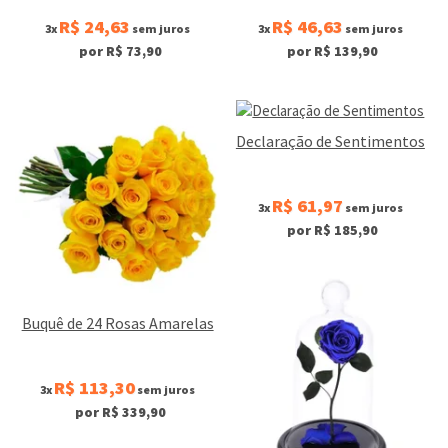
R$ 24,63
R$ 46,63
3x
sem juros
3x
sem juros
por R$ 73,90
por R$ 139,90
Declaração de Sentimentos
R$ 61,97
3x
sem juros
por R$ 185,90
Buquê de 24 Rosas Amarelas
R$ 113,30
3x
sem juros
por R$ 339,90