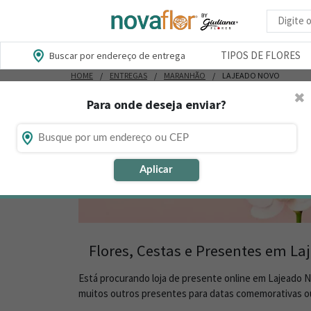
Busca d
TIPOS DE FLORES
Buscar por endereço de entrega
HOME
ENTREGAS
MARANHÃO
LAJEADO NOVO
✖
Para onde deseja enviar?
Aplicar
Flores, Cestas e Presentes em La
Está procurando loja de presente online em Lajeado 
muitos outros presentes para datas comemorativas ou