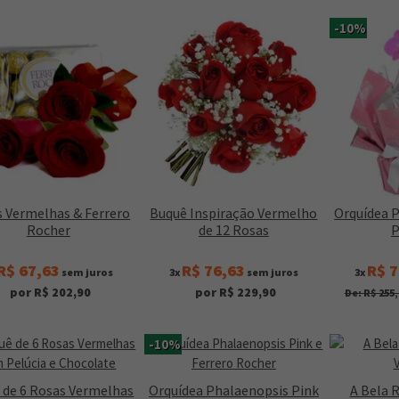
-10%
 Vermelhas & Ferrero
Buquê Inspiração Vermelho
Orquídea 
Rocher
de 12 Rosas
P
R$ 67,63
R$ 76,63
R$ 7
sem juros
3x
sem juros
3x
por R$ 202,90
por R$ 229,90
De: R$ 255,
-10%
 de 6 Rosas Vermelhas
Orquídea Phalaenopsis Pink
A Bela 