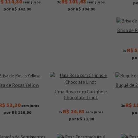
$ 114,30
R$ 101,63
sem juros
3x
sem juros
po
por R$ 342,90
por R$ 304,90
Brisa de 
R$ 5
3x
po
isa de Rosas Yellow
Buquê de 
Uma Rosa com Carinho e
Chocolate Lindt
R$ 53,30
R$ 1
sem juros
3x
R$ 24,63
3x
sem juros
por R$ 159,90
po
por R$ 73,90