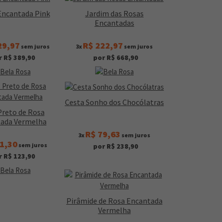
Encantada Pink
Jardim das Rosas
Encantadas
29,97
R$ 222,97
sem juros
3x
sem juros
r R$ 389,90
por R$ 668,90
Cesta Sonho dos Chocólatras
Preto de Rosa
ada Vermelha
R$ 79,63
3x
sem juros
1,30
sem juros
por R$ 238,90
r R$ 123,90
Pirâmide de Rosa Encantada
Vermelha