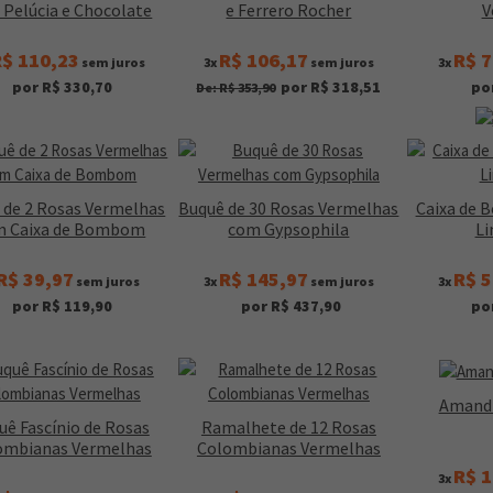
Pelúcia e Chocolate
e Ferrero Rocher
V
$ 110,23
R$ 106,17
R$ 7
sem juros
3x
sem juros
3x
por R$ 330,70
por R$ 318,51
po
De: R$ 353,90
 de 2 Rosas Vermelhas
Buquê de 30 Rosas Vermelhas
Caixa de 
m Caixa de Bombom
com Gypsophila
Li
R$ 39,97
R$ 145,97
R$ 5
sem juros
3x
sem juros
3x
por R$ 119,90
por R$ 437,90
po
Amandi
uê Fascínio de Rosas
Ramalhete de 12 Rosas
ombianas Vermelhas
Colombianas Vermelhas
R$ 1
3x