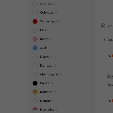
Amarelas
(29)
Coloridas
(66)
Vermelhas
(55)
Pink
(14)
Choco
Rosas
(7)
Azuis
(8)
3x
Lilases
(5)
Brancas
(24)
Champagnes
(7)
Pretas
(2)
Ex
Dourado
(1)
Marrons
3x
(2)
Mescladas
(1)