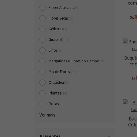
com 
Flores Artificiais
(2)
R
3x
Flores Secas
(10)
Gérberas
(2)
Girassol
(10)
Lírios
(6)
Buquê
Margaridas e Flores do Campo
(19)
co
Mix de Flores
(21)
3x
Orquídea
(3)
Plantas
(14)
Rosas
(113)
Ver mais
Buq
Col
Presentes