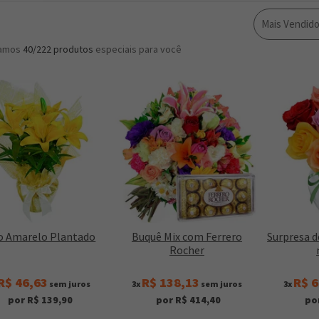
Mais Vendid
ramos
40/222
produtos
especiais para você
io Amarelo Plantado
Buquê Mix com Ferrero
Surpresa d
Rocher
R$ 46,63
R$ 138,13
R$ 6
sem juros
3x
sem juros
3x
por R$ 139,90
por R$ 414,40
po