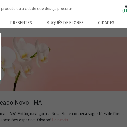
Te
e produtos
(1
PRESENTES
BUQUÊS DE FLORES
CIDADES
jeado Novo - MA
Novo - MA? Então, navegue na Nova Flor e conheça sugestões de flores, 
 ocasiões especiais. Olha só!
Leia mais