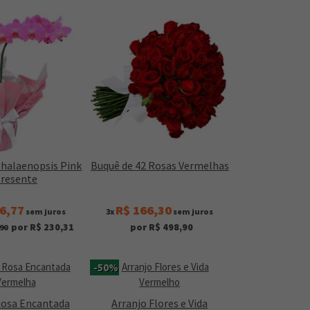
Phalaenopsis Pink
Buquê de 42 Rosas Vermelhas
resente
6,77
R$ 166,30
sem juros
3x
sem juros
por R$ 230,31
por R$ 498,90
90
-50%
Rosa Encantada
Arranjo Flores e Vida