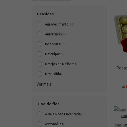
Ocasiões
Agradecimento
(88)
Aniversário
(57)
Boa Sorte
(15)
Desculpas
(8)
Desejos de Melhoras
(13)
Rosas
Despedida
(11)
Ver mais
3x
Tipo de flor
A Bela Rosa Encantada
(38)
Buquê
Astromélias
(13)