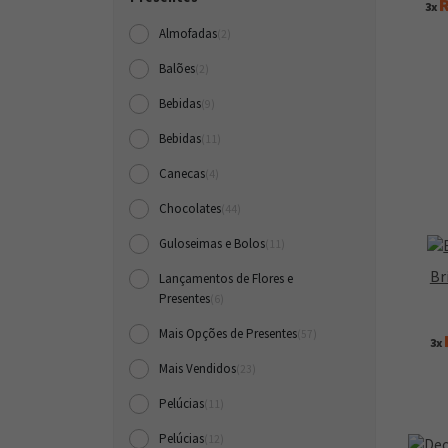
R
3x
Almofadas
(2)
Balões
(2)
Bebidas
(9)
Bebidas
(11)
Canecas
(4)
Chocolates
(44)
Guloseimas e Bolos
(11)
Br
Lançamentos de Flores e
Presentes
(6)
Mais Opções de Presentes
(57)
3x
Mais Vendidos
(23)
Pelúcias
(11)
Pelúcias
(12)