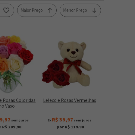
o
Maior Preço
Menor Preço
e Rosas Coloridas
Leleco e Rosas Vermelhas
no Vaso
9,97
R$ 39,97
sem juros
3x
sem juros
r R$ 209,90
por R$ 119,90