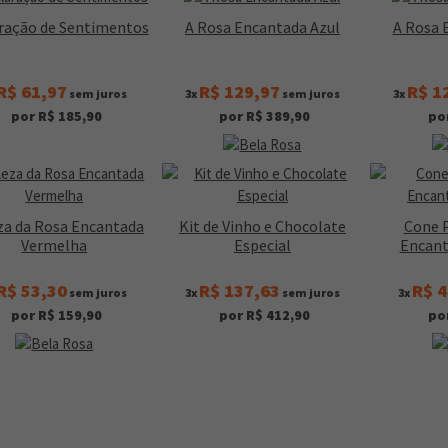
ração de Sentimentos
A Rosa Encantada Azul
A Rosa 
R$ 61,97
R$ 129,97
R$ 1
sem juros
3x
sem juros
3x
por R$ 185,90
por R$ 389,90
po
za da Rosa Encantada
Kit de Vinho e Chocolate
Cone 
Vermelha
Especial
Encant
R$ 53,30
R$ 137,63
R$ 4
sem juros
3x
sem juros
3x
por R$ 159,90
por R$ 412,90
po