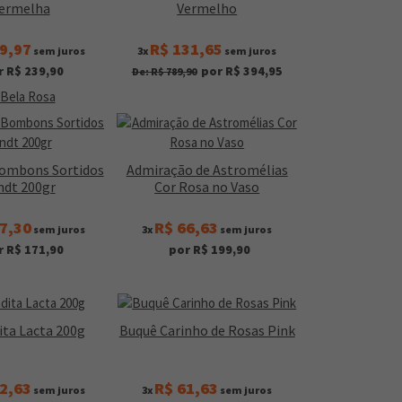
ermelha
Vermelho
9,97
R$ 131,65
sem juros
3x
sem juros
r R$ 239,90
por R$ 394,95
De: R$ 789,90
Bombons Sortidos
Admiração de Astromélias
ndt 200gr
Cor Rosa no Vaso
7,30
R$ 66,63
sem juros
3x
sem juros
r R$ 171,90
por R$ 199,90
ta Lacta 200g
Buquê Carinho de Rosas Pink
2,63
R$ 61,63
sem juros
3x
sem juros