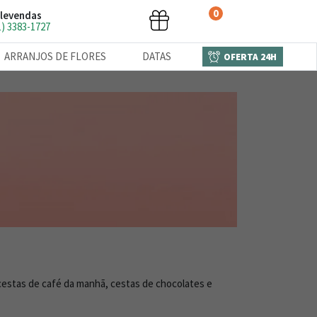
0
levendas
1) 3383-1727
ARRANJOS DE FLORES
DATAS
OFERTA 24H
cestas de café da manhã, cestas de chocolates e