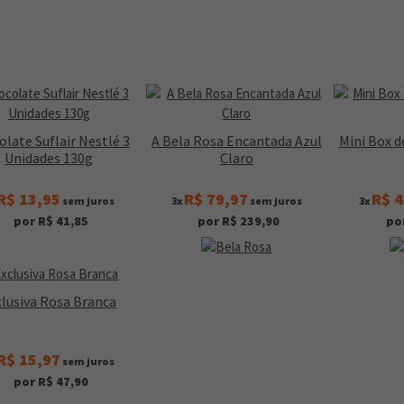
late Suflair Nestlé 3
A Bela Rosa Encantada Azul
Mini Box 
Unidades 130g
Claro
R$ 13,95
R$ 79,97
R$ 4
sem juros
3x
sem juros
3x
por R$ 41,85
por R$ 239,90
po
clusiva Rosa Branca
R$ 15,97
sem juros
por R$ 47,90