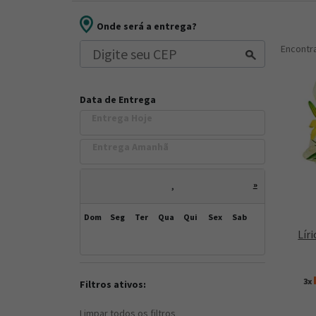
Onde será a entrega?
Encont
Data de Entrega
Entrega Hoje
Entrega Amanh
»
,
Dom
Seg
Ter
Qua
Qui
Sex
Sab
Lír
3x
Filtros ativos:
Limpar todos os filtros