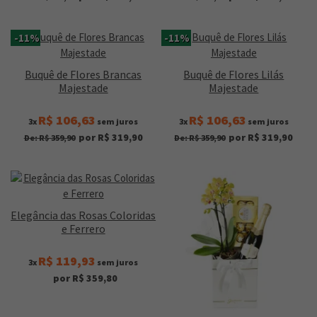
-11%
-11%
Buquê de Flores Brancas
Buquê de Flores Lilás
Majestade
Majestade
R$ 106,63
R$ 106,63
3x
sem juros
3x
sem juros
por R$ 319,90
por R$ 319,90
De: R$ 359,90
De: R$ 359,90
Elegância das Rosas Coloridas
e Ferrero
R$ 119,93
3x
sem juros
por R$ 359,80