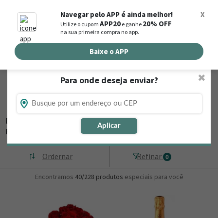
0
Navegar pelo APP é ainda melhor!
X
APP20
20% OFF
Utilize o cupom
e ganhe
Busca de produtos
na sua primeira compra no app.
Buscar por endereço de entrega
Baixe o APP
✖
Para onde deseja enviar?
Flores, Cestas e Presentes em Campo Belo
- MG
Está procurando loja de presente online em Campo Belo - MG?
Aplicar
Então, navegue na
▼
Ordernar
Refinar
0
Encontramos
40/228
produtos
especiais para você