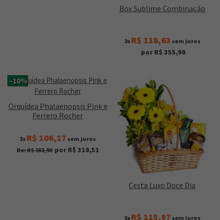
Box Sublime Combinação
R$ 118,63
3x
sem juros
por R$ 355,90
-10%
Orquídea Phalaenopsis Pink e
Ferrero Rocher
R$ 106,17
3x
sem juros
por R$ 318,51
De: R$ 353,90
Cesta Luxo Doce Dia
R$ 115,97
3x
sem juros