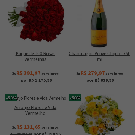
Buquê de 100 Rosas
Champagne Veuve Cliquot 750
Vermelhas
ml
R$ 391,97
R$ 279,97
3x
sem juros
3x
sem juros
por R$ 1.175,90
por R$ 839,90
-50%
-50%
Arranjo Flores e Vida
Vermelho
R$ 131,65
3x
sem juros
por R$ 394,95
De: R$ 789,90