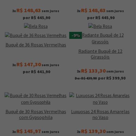
R$ 148,63
R$ 148,63
3x
sem juros
3x
sem juros
por R$ 445,90
por R$ 445,90
-9%
Buquê de 36 Rosas Vermelhas
Radiante Buquê de 12
Girassóis
R$ 147,30
3x
sem juros
R$ 133,30
3x
sem juros
por R$ 441,90
por R$ 399,90
De: R$ 439,90
Buquê de 30 Rosas Vermelhas
Luxuosas 24 Rosas Amarelas
com Gypsophila
no Vaso
R$ 145,97
R$ 139,30
3x
sem juros
3x
sem juros