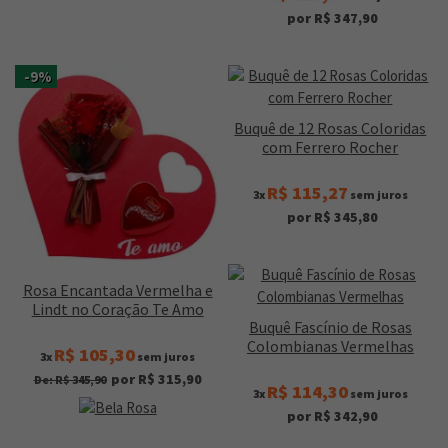
por R$ 347,90
-9%
Buquê de 12 Rosas Coloridas
com Ferrero Rocher
R$ 115,27
3x
sem juros
por R$ 345,80
Rosa Encantada Vermelha e
Lindt no Coração Te Amo
Buquê Fascínio de Rosas
Colombianas Vermelhas
R$ 105,30
3x
sem juros
por R$ 315,90
De: R$ 345,90
R$ 114,30
3x
sem juros
por R$ 342,90