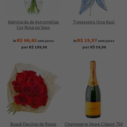
Admiração de Astromélias
Travesseiro Urso Azul
Cor Rosa no Vaso
R$ 66,63
R$ 19,97
3x
sem juros
3x
sem juros
por R$ 199,90
por R$ 59,90
Buquê Fascínio de Rosas
Champagne Veuve Cliquot 750