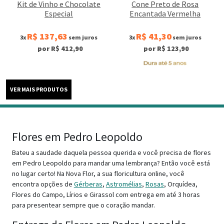
Kit de Vinho e Chocolate
Cone Preto de Rosa
Especial
Encantada Vermelha
R$ 137,63
R$ 41,30
3x
sem juros
3x
sem juros
por R$ 412,90
por R$ 123,90
Flores em Pedro Leopoldo
Bateu a saudade daquela pessoa querida e você precisa de flores
em Pedro Leopoldo para mandar uma lembrança? Então você est
no lugar certo! Na Nova Flor, a sua floricultura online, você
encontra opções de
Gérberas
,
Astromélias
,
Rosas
, Orquídea,
Flores do Campo, Lírios e Girassol com entrega em até 3 horas
para presentear sempre que o coração mandar.