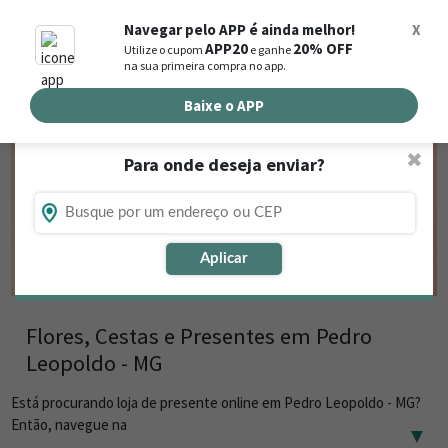
0
Navegar pelo APP é ainda melhor!
X
APP20
20% OFF
Utilize o cupom
e ganhe
Busca de produtos
na sua primeira compra no app.
Buscar por endereço de entrega
Baixe o APP
✖
Para onde deseja enviar?
Aplicar
Flores, Cestas e Presentes em Pedro
Leopoldo - MG
Está procurando loja de presente online em Pedro Leopoldo - MG?
Então, navegue na
▼