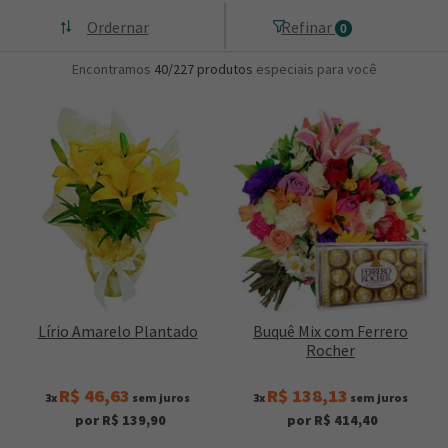
Ordernar
Refinar
0
Encontramos
40/227
produtos
especiais para você
Lírio Amarelo Plantado
Buquê Mix com Ferrero
Rocher
R$ 46,63
R$ 138,13
3x
sem juros
3x
sem juros
por R$ 139,90
por R$ 414,40