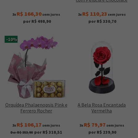
R$ 166,30
R$ 110,23
3x
sem juros
3x
sem juros
por R$ 498,90
por R$ 330,70
-10%
Orquídea Phalaenopsis Pink e
A Bela Rosa Encantada
Ferrero Rocher
Vermelha
R$ 106,17
R$ 79,97
3x
sem juros
3x
sem juros
por R$ 318,51
por R$ 239,90
De: R$ 353,90