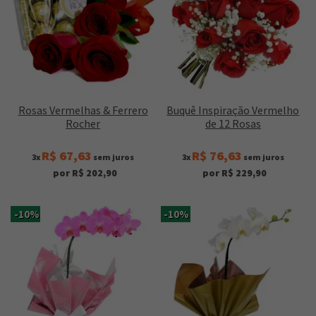
Rosas Vermelhas & Ferrero
Buquê Inspiração Vermelho
Rocher
de 12 Rosas
R$ 67,63
R$ 76,63
3x
sem juros
3x
sem juros
por R$ 202,90
por R$ 229,90
-10%
-10%