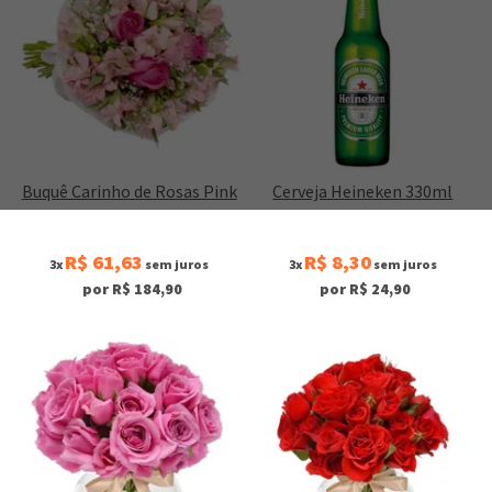
Buquê Carinho de Rosas Pink
Cerveja Heineken 330ml
R$ 61,63
R$ 8,30
3x
sem juros
3x
sem juros
por R$ 184,90
por R$ 24,90