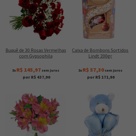
Buquê de 30 Rosas Vermelhas
Caixa de Bombons Sortidos
com Gypsophila
Lindt 200gr
R$ 145,97
R$ 57,30
3x
sem juros
3x
sem juros
por R$ 437,90
por R$ 171,90