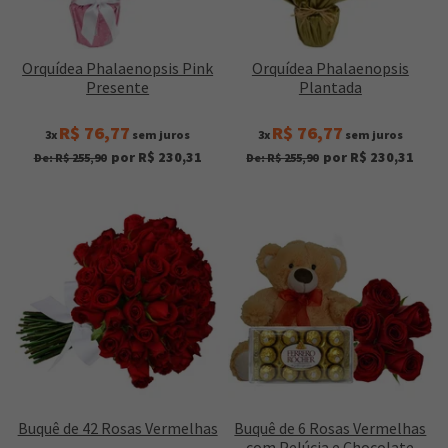
Orquídea Phalaenopsis Pink
Orquídea Phalaenopsis
Presente
Plantada
R$ 76,77
R$ 76,77
3x
sem juros
3x
sem juros
por R$ 230,31
por R$ 230,31
De: R$ 255,90
De: R$ 255,90
Buquê de 42 Rosas Vermelhas
Buquê de 6 Rosas Vermelhas
com Pelúcia e Chocolate