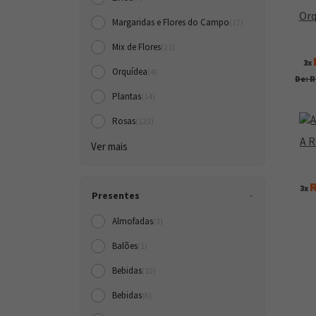
Orq
Margaridas e Flores do Campo
(17)
Mix de Flores
(21)
3x
Orquídea
(4)
De: R
Plantas
(14)
Rosas
(123)
A R
Ver mais
R
3x
Presentes
Almofadas
(3)
Balões
(1)
Bebidas
(10)
Bebidas
(8)