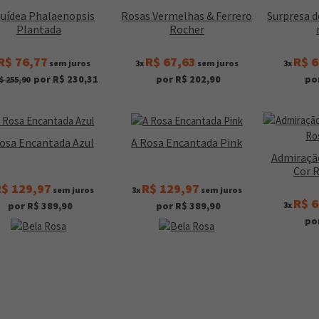
uídea Phalaenopsis
Rosas Vermelhas & Ferrero
Surpresa d
Plantada
Rocher
R$ 76,77
R$ 67,63
R$ 6
sem juros
3x
sem juros
3x
por R$ 230,31
por R$ 202,90
po
$ 255,90
osa Encantada Azul
A Rosa Encantada Pink
Admiraçã
Cor 
$ 129,97
R$ 129,97
sem juros
3x
sem juros
R$ 6
3x
por R$ 389,90
por R$ 389,90
po