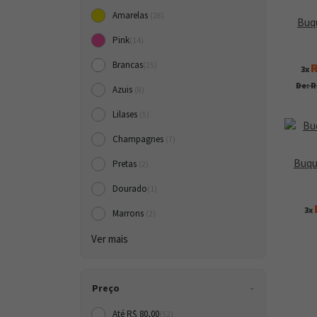
Amarelas
(28)
Buq
Pink
(14)
Brancas
R
(25)
3x
De: R
Azuis
(8)
Lilases
(5)
Champagnes
(7)
Buqu
Pretas
(2)
Dourado
(1)
3x
Marrons
(2)
Ver mais
Preço
Até R$ 80,00
(52)