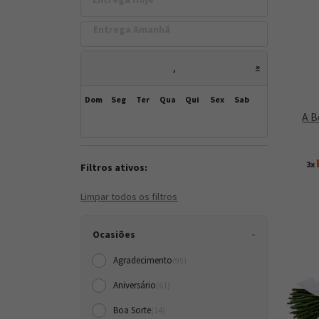
Entrega Amanh
»
,
Dom
Seg
Ter
Qua
Qui
Sex
Sab
A B
3x
Filtros ativos:
Limpar todos os filtros
Ocasiões
Agradecimento
(95)
Aniversário
(61)
Boa Sorte
(14)