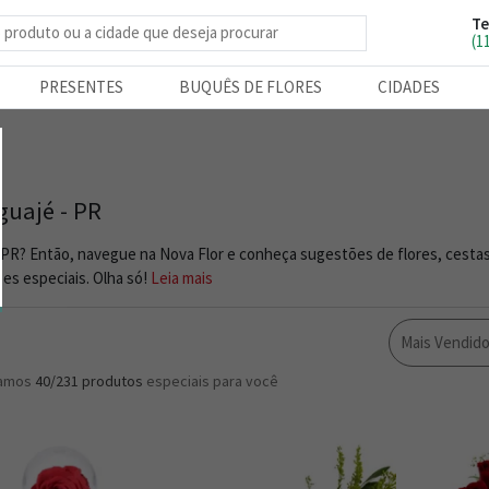
Te
e produtos
(1
PRESENTES
BUQUÊS DE FLORES
CIDADES
guajé - PR
- PR? Então, navegue na Nova Flor e conheça sugestões de flores, cesta
es especiais. Olha só!
Leia mais
Mais Vendid
ramos
40/231
produtos
especiais para você