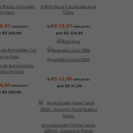
e Rosas Coloridas
A Bela Rosa Encantada Azul
no Vaso
Claro
9,97
R$ 79,97
sem juros
3x
sem juros
r R$ 209,90
por R$ 239,90
Amandita Lacta 200g
o de Astromélias
Rosa no Vaso
R$ 12,63
3x
sem juros
6,63
sem juros
por R$ 37,90
r R$ 199,90
Aromatizador Home Spray
200ml - Encontro Floral