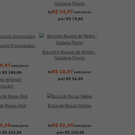
Giuliana Flores
R$ 24,97
3x
sem juros
por R$ 74,90
assóis Encantados
Biscoito Nuvem de Ninho -
Giuliana Flores
9,97
sem juros
R$ 18,97
3x
sem juros
r R$ 299,90
por R$ 56,90
 de Rosas Red
Brisa de Rosas Yellow
3,30
R$ 53,30
sem juros
3x
sem juros
r R$ 159,90
por R$ 159,90