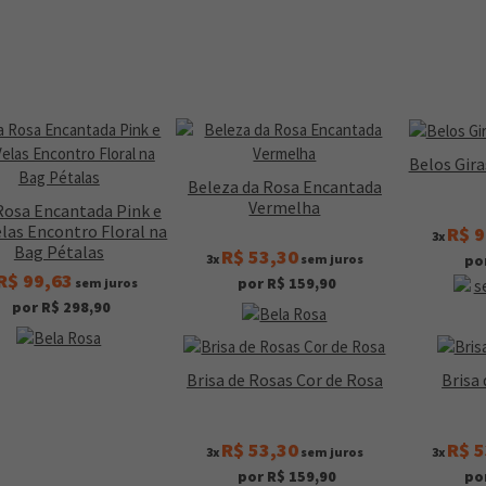
Belos Gir
Beleza da Rosa Encantada
Vermelha
Rosa Encantada Pink e
elas Encontro Floral na
R$ 9
3x
Bag Pétalas
R$ 53,30
3x
sem juros
po
R$ 99,63
por R$ 159,90
sem juros
por R$ 298,90
Brisa de Rosas Cor de Rosa
Brisa
R$ 53,30
R$ 5
3x
sem juros
3x
por R$ 159,90
po