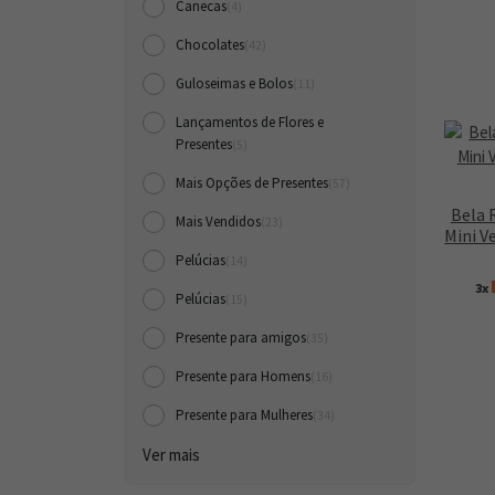
Canecas
(4)
Chocolates
(42)
Guloseimas e Bolos
(11)
Lançamentos de Flores e
Presentes
(5)
Mais Opções de Presentes
(57)
Bela 
Mais Vendidos
(23)
Mini V
Pelúcias
(14)
3x
Pelúcias
(15)
Presente para amigos
(35)
Presente para Homens
(16)
Presente para Mulheres
(34)
Ver mais