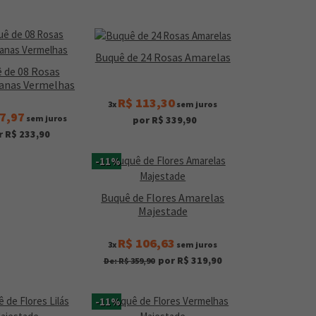
Buquê de 24 Rosas Amarelas
 de 08 Rosas
anas Vermelhas
R$ 113,30
3x
sem juros
7,97
sem juros
por R$ 339,90
r R$ 233,90
-11%
Buquê de Flores Amarelas
Majestade
R$ 106,63
3x
sem juros
por R$ 319,90
De: R$ 359,90
-11%