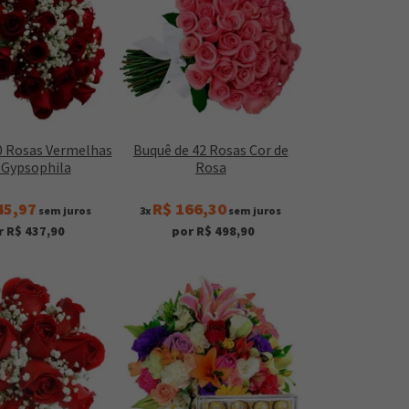
0 Rosas Vermelhas
Buquê de 42 Rosas Cor de
Gypsophila
Rosa
45,97
R$ 166,30
sem juros
3x
sem juros
r R$ 437,90
por R$ 498,90