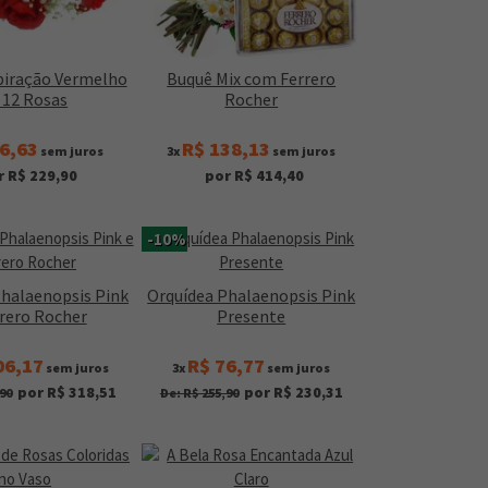
piração Vermelho
Buquê Mix com Ferrero
 12 Rosas
Rocher
6,63
R$ 138,13
sem juros
3x
sem juros
r R$ 229,90
por R$ 414,40
-10%
Phalaenopsis Pink
Orquídea Phalaenopsis Pink
rrero Rocher
Presente
06,17
R$ 76,77
sem juros
3x
sem juros
por R$ 318,51
por R$ 230,31
90
De: R$ 255,90