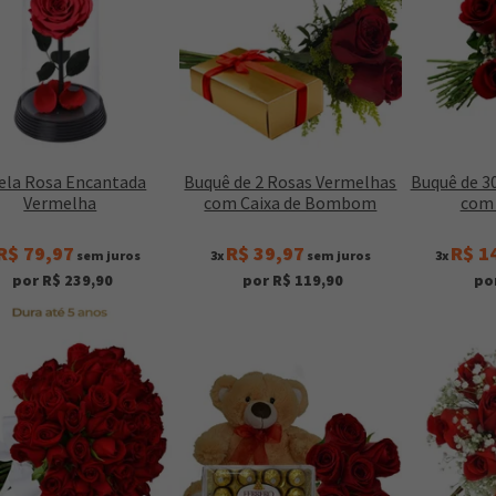
ela Rosa Encantada
Buquê de 2 Rosas Vermelhas
Buquê de 3
Vermelha
com Caixa de Bombom
com 
R$ 79,97
R$ 39,97
R$ 1
sem juros
3x
sem juros
3x
por R$ 239,90
por R$ 119,90
po