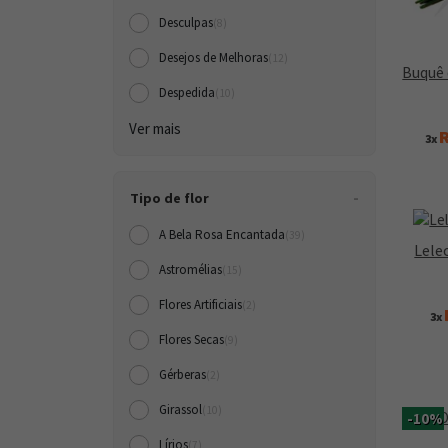
Desculpas
(8)
Desejos de Melhoras
(12)
Buquê 
Despedida
(10)
Ver mais
R
3x
Tipo de flor
A Bela Rosa Encantada
(39)
Lele
Astromélias
(15)
Flores Artificiais
(2)
3x
Flores Secas
(9)
Gérberas
(2)
Girassol
(10)
-10%
Lírios
(7)