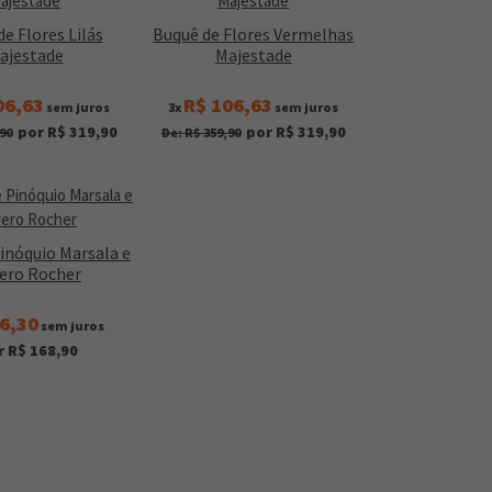
e Flores Lilás
Buquê de Flores Vermelhas
ajestade
Majestade
06,63
R$ 106,63
sem juros
3x
sem juros
por R$ 319,90
por R$ 319,90
90
De: R$ 359,90
inóquio Marsala e
rero Rocher
6,30
sem juros
r R$ 168,90