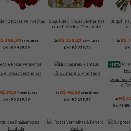
de 42 Rosas Vermelhas
Buquê de 6 Rosas Vermelhas
Buquê Ins
com Pelúcia e Chocolate
de
$ 166,30
R$ 110,23
R$ 7
sem juros
3x
sem juros
3x
por R$ 498,90
por R$ 330,70
po
-10%
co e Rosas Vermelhas
Lírio Amarelo Plantado
Orquídea 
e Fe
R$ 39,97
R$ 46,63
sem juros
3x
sem juros
R$ 1
3x
por R$ 119,90
por R$ 139,90
De: R$ 353,