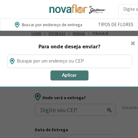
Busca d
TIPOS DE FLORES
Buscar por endereço de entrega
HOME
ENTREGAS
PARANÁ
ITAGUAJÉ
✖
Para onde deseja enviar?
Flores, Cestas e Presentes em Ita
Está procurando loja de presente online em Itaguajé 
Aplicar
outros presentes para datas comemorativas ou ocasiõ
Onde será a entrega?
Encont
Data de Entrega
Entrega Hoje