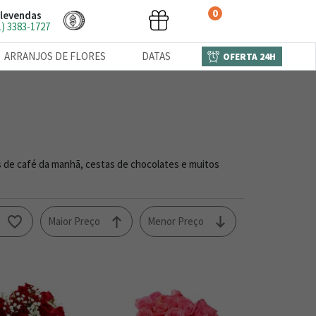
0
levendas
1) 3383-1727
ARRANJOS DE FLORES
DATAS
OFERTA 24H
s de café da manhã, cestas de chocolates e muitos
o
Maior Preço
Menor Preço