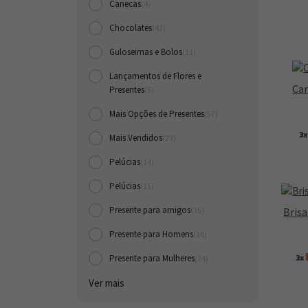
Canecas
(4)
Chocolates
(42)
Guloseimas e Bolos
(11)
Lançamentos de Flores e
Car
Presentes
(5)
Mais Opções de Presentes
(57)
3
Mais Vendidos
(23)
Pelúcias
(14)
Pelúcias
(15)
Presente para amigos
Brisa
(35)
Presente para Homens
(16)
3x
Presente para Mulheres
(34)
Ver mais