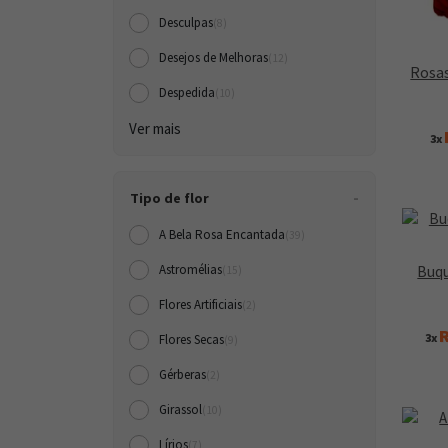
Desculpas
(8)
Desejos de Melhoras
(12)
Rosas
Despedida
(10)
Ver mais
3x
Tipo de flor
A Bela Rosa Encantada
(39)
Buqu
Astromélias
(15)
Flores Artificiais
(2)
R
3x
Flores Secas
(9)
Gérberas
(2)
Girassol
(10)
Lírios
(7)