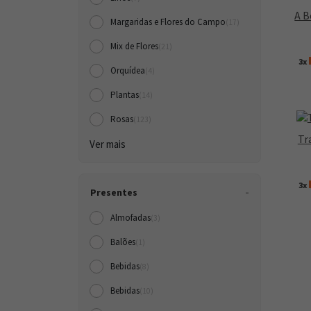
A B
Margaridas e Flores do Campo
(17)
Mix de Flores
(21)
3x
Orquídea
(4)
Plantas
(14)
Rosas
(123)
Tr
Ver mais
3x
Presentes
Almofadas
(3)
Balões
(1)
Bebidas
(8)
Bebidas
(10)