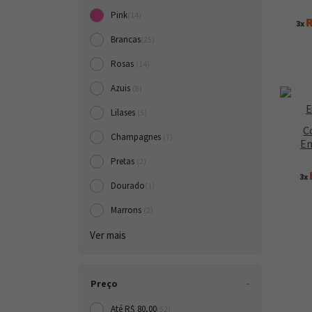
Pink
(14)
R
3x
Brancas
(25)
Rosas
(14)
Azuis
(8)
Lilases
(5)
C
Champagnes
(7)
En
Pretas
(2)
3x
Dourado
(1)
Marrons
(2)
Ver mais
Preço
Até R$ 80,00
(52)