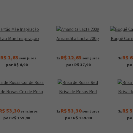
tão Mãe Inspiração
Amandita Lacta 200g
Buquê Cari
R$ 1,63
R$ 12,63
R$ 6
x
sem juros
3x
sem juros
3x
por R$ 4,90
por R$ 37,90
po
 de Rosas Cor de Rosa
Brisa de Rosas Red
Brisa d
R$ 53,30
R$ 53,30
R$ 5
sem juros
3x
sem juros
3x
por R$ 159,90
por R$ 159,90
po