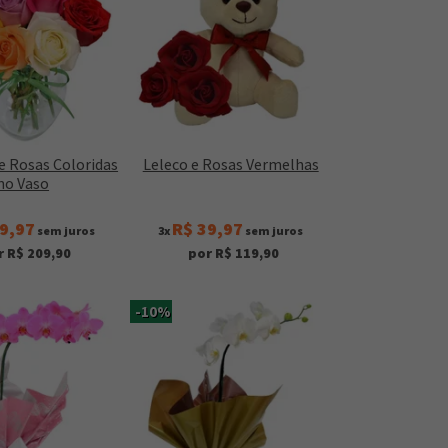
e Rosas Coloridas
Leleco e Rosas Vermelhas
no Vaso
9,97
R$ 39,97
sem juros
3x
sem juros
r R$ 209,90
por R$ 119,90
-10%