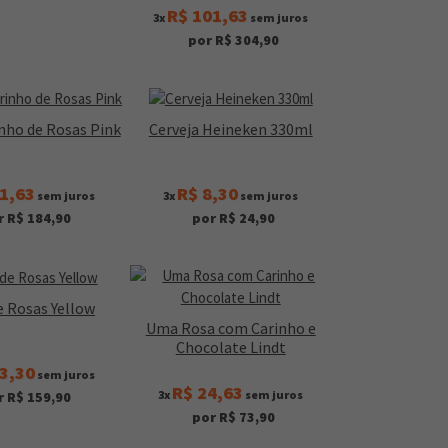
R$ 101,63
3x
sem juros
por R$ 304,90
nho de Rosas Pink
Cerveja Heineken 330ml
1,63
R$ 8,30
sem juros
3x
sem juros
r R$ 184,90
por R$ 24,90
e Rosas Yellow
Uma Rosa com Carinho e
Chocolate Lindt
3,30
sem juros
R$ 24,63
3x
sem juros
r R$ 159,90
por R$ 73,90