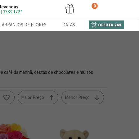
0
levendas
1) 3383-1727
ARRANJOS DE FLORES
DATAS
OFERTA 24H
de café da manhã, cestas de chocolates e muitos
o
Maior Preço
Menor Preço