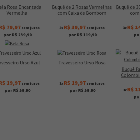
ela Rosa Encantada
Buquê de 2 Rosas Vermelhas
Buquê de 3
Vermelha
com Caixa de Bombom
com 
R$ 79,97
R$ 39,97
R$ 1
sem juros
3x
sem juros
3x
por R$ 239,90
por R$ 119,90
po
avesseiro Urso Azul
Travesseiro Urso Rosa
Buquê Fa
Colombi
R$ 19,97
R$ 19,97
sem juros
3x
sem juros
R$ 1
3x
por R$ 59,90
por R$ 59,90
po