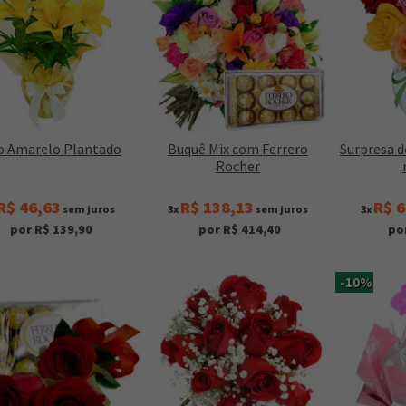
io Amarelo Plantado
Buquê Mix com Ferrero
Surpresa d
Rocher
R$ 46,63
R$ 138,13
R$ 6
sem juros
3x
sem juros
3x
por R$ 139,90
por R$ 414,40
po
-10%