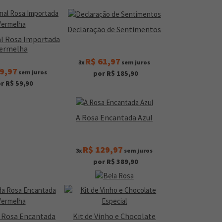
Declaração de Sentimentos
l Rosa Importada
ermelha
R$ 61,97
3x
sem juros
9,97
sem juros
por R$ 185,90
r R$ 59,90
A Rosa Encantada Azul
R$ 129,97
3x
sem juros
por R$ 389,90
a Rosa Encantada
Kit de Vinho e Chocolate