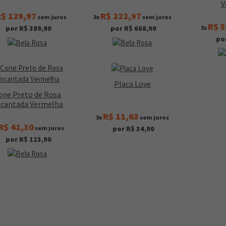
V
$ 129,97
R$ 222,97
sem juros
3x
sem juros
R$ 5
3x
por R$ 389,90
por R$ 668,90
po
Placa Love
one Preto de Rosa
cantada Vermelha
R$ 11,63
3x
sem juros
R$ 41,30
sem juros
por R$ 34,90
por R$ 123,90