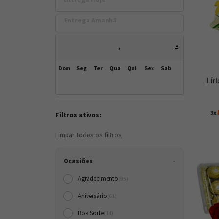
Entrega Amanh
»
,
Dom
Seg
Ter
Qua
Qui
Sex
Sab
Lír
3x
Filtros ativos:
Limpar todos os filtros
Ocasiões
Agradecimento
(95)
Aniversário
(61)
Boa Sorte
(14)