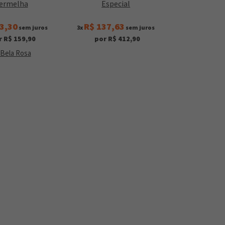
ermelha
Especial
3,30
R$ 137,63
sem juros
3x
sem juros
r R$ 159,90
por R$ 412,90