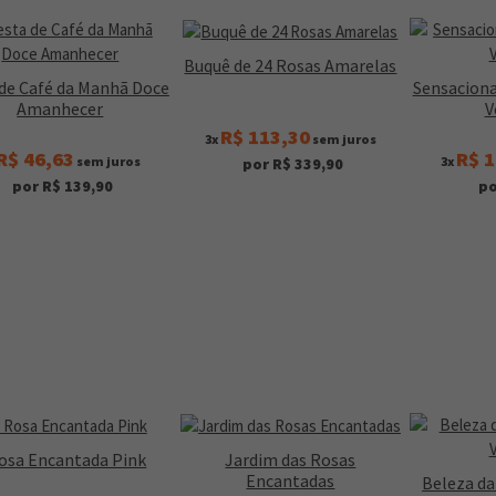
Buquê de 24 Rosas Amarelas
de Café da Manhã Doce
Sensaciona
Amanhecer
V
R$ 113,30
3x
sem juros
R$ 46,63
R$ 1
sem juros
3x
por R$ 339,90
por R$ 139,90
po
osa Encantada Pink
Jardim das Rosas
Encantadas
Beleza d