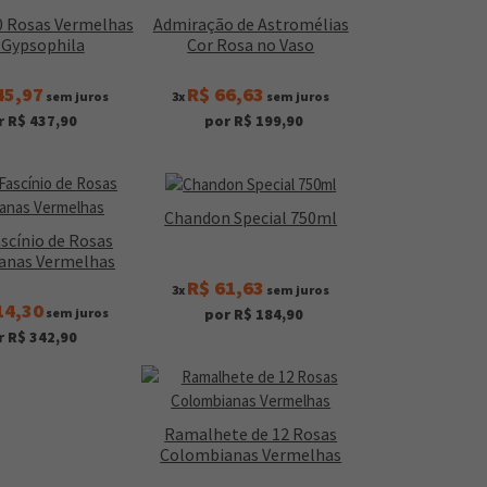
0 Rosas Vermelhas
Admiração de Astromélias
Gypsophila
Cor Rosa no Vaso
45,97
R$ 66,63
sem juros
3x
sem juros
r R$ 437,90
por R$ 199,90
Chandon Special 750ml
scínio de Rosas
anas Vermelhas
R$ 61,63
3x
sem juros
14,30
sem juros
por R$ 184,90
r R$ 342,90
Ramalhete de 12 Rosas
Colombianas Vermelhas