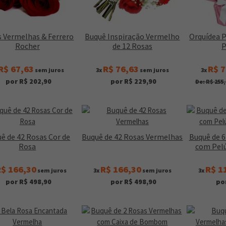
 Vermelhas & Ferrero
Buquê Inspiração Vermelho
Orquídea 
Rocher
de 12 Rosas
P
R$ 67,63
R$ 76,63
R$ 7
sem juros
3x
sem juros
3x
por R$ 202,90
por R$ 229,90
De: R$ 255,
ê de 42 Rosas Cor de
Buquê de 42 Rosas Vermelhas
Buquê de 
Rosa
com Pelú
$ 166,30
R$ 166,30
R$ 1
sem juros
3x
sem juros
3x
por R$ 498,90
por R$ 498,90
po