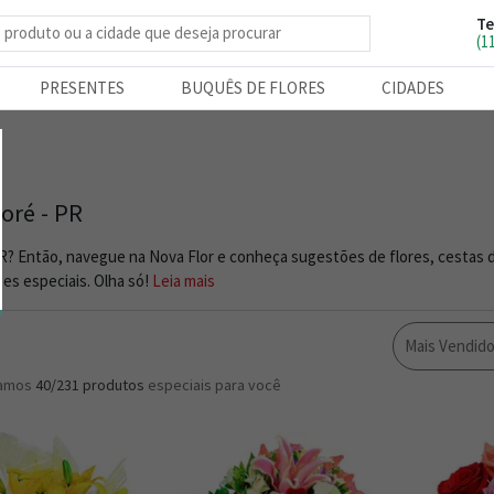
Te
e produtos
(1
PRESENTES
BUQUÊS DE FLORES
CIDADES
oré - PR
PR? Então, navegue na Nova Flor e conheça sugestões de flores, cestas 
es especiais. Olha só!
Leia mais
Mais Vendid
ramos
40/231
produtos
especiais para você