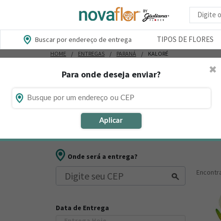
Busca d
TIPOS DE FLORES
Buscar por endereço de entrega
HOME
ENTREGAS
PARANÁ
KALORÉ
✖
Para onde deseja enviar?
Flores, Cestas e Presentes em Kal
Está procurando loja de presente online em Kaloré - 
Aplicar
outros presentes para datas comemorativas ou ocasiõ
Onde será a entrega?
Encont
Data de Entrega
Entrega Hoje