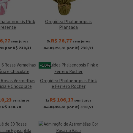
Phalaenopsis Pink
Orquídea Phalaenopsis
resente
Plantada
6,77
R$ 76,77
sem juros
3x
sem juros
por R$ 230,31
por R$ 230,31
90
De: R$ 255,90
-10%
6 Rosas Vermelhas
Orquídea Phalaenopsis Pink
cia e Chocolate
e Ferrero Rocher
10,23
R$ 106,17
sem juros
3x
sem juros
r R$ 330,70
por R$ 318,51
De: R$ 353,90