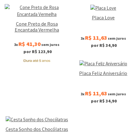
Placa Love
Cone Preto de Rosa
Encantada Vermelha
R$ 11,63
3x
sem juros
R$ 41,30
3x
sem juros
por R$ 34,90
por R$ 123,90
Placa Feliz Aniversário
R$ 11,63
3x
sem juros
por R$ 34,90
Cesta Sonho dos Chocólatras