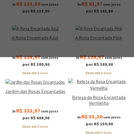
R$ 113,30
R$ 61,97
3x
sem juros
3x
sem juros
por R$ 339,90
por R$ 185,90
A Rosa Encantada Azul
A Rosa Encantada Pink
R$ 129,97
R$ 129,97
3x
sem juros
3x
sem juros
por R$ 389,90
por R$ 389,90
Jardim das Rosas Encantadas
Beleza da Rosa Encantada
Vermelha
R$ 222,97
3x
sem juros
R$ 53,30
3x
sem juros
por R$ 668,90
por R$ 159,90