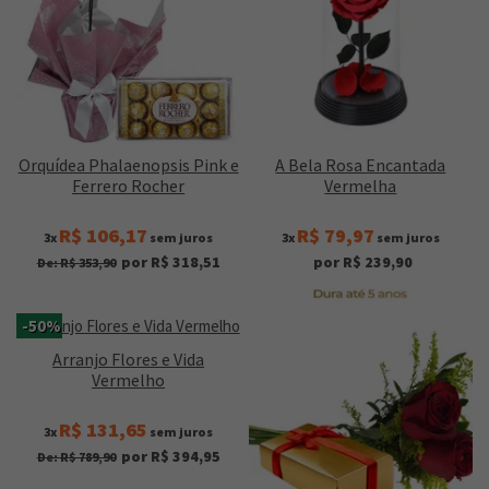
Orquídea Phalaenopsis Pink e
A Bela Rosa Encantada
Ferrero Rocher
Vermelha
R$ 106,17
R$ 79,97
3x
sem juros
3x
sem juros
por R$ 318,51
por R$ 239,90
De: R$ 353,90
-50%
Arranjo Flores e Vida
Vermelho
R$ 131,65
3x
sem juros
por R$ 394,95
De: R$ 789,90