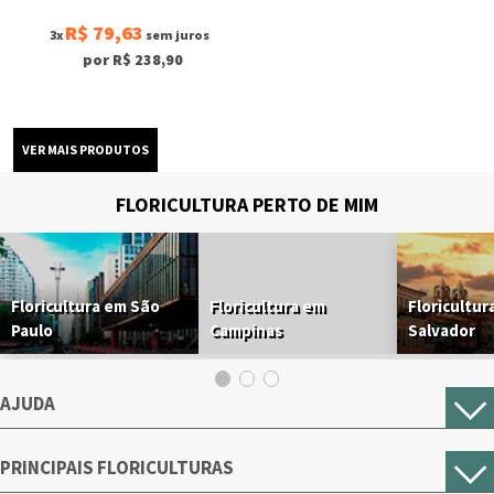
R$ 79,63
3x
sem juros
por R$ 238,90
FLORICULTURA PERTO DE MIM
Floricultura em São
Floricultura em
Floricultur
Paulo
Campinas
Salvador
AJUDA
PRINCIPAIS FLORICULTURAS