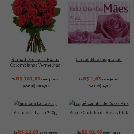
Ramalhete de 12 Rosas
Cartão Mãe Inspiração
Colombianas Vermelhas
R$ 101,63
R$ 1,63
3x
sem juros
3x
sem juros
por R$ 304,90
por R$ 4,90
Amandita Lacta 200g
Buquê Carinho de Rosas Pink
R$ 12,63
R$ 61,63
3x
sem juros
3x
sem juros