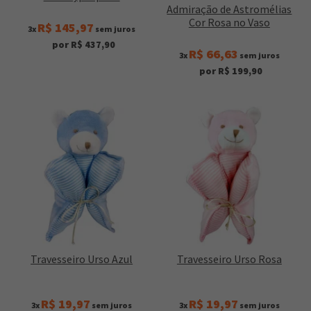
Admiração de Astromélias
Cor Rosa no Vaso
R$ 145,97
3x
sem juros
por R$ 437,90
R$ 66,63
3x
sem juros
por R$ 199,90
Travesseiro Urso Azul
Travesseiro Urso Rosa
R$ 19,97
R$ 19,97
3x
sem juros
3x
sem juros