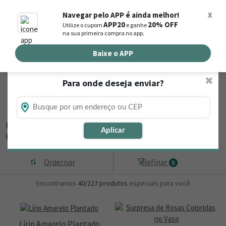
0
Navegar pelo APP é ainda melhor!
X
APP20
20% OFF
Utilize o cupom
e ganhe
Busca de produtos
na sua primeira compra no app.
Buscar por endereço de entrega
Baixe o APP
✖
Para onde deseja enviar?
Flores, Cestas e Presentes em São Jorge
do Ivaí - PR
Está procurando loja de presente online em São Jorge do Ivaí - PR?
Aplicar
Então,
▼
Ordernar
Refinar
0
Encontramos
40/227
produtos
especiais para você
Lírio Amarelo Plantado