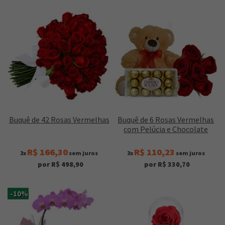
Buquê de 42 Rosas Vermelhas
Buquê de 6 Rosas Vermelhas
com Pelúcia e Chocolate
R$ 166,30
R$ 110,23
3x
sem juros
3x
sem juros
por R$ 498,90
por R$ 330,70
-10%