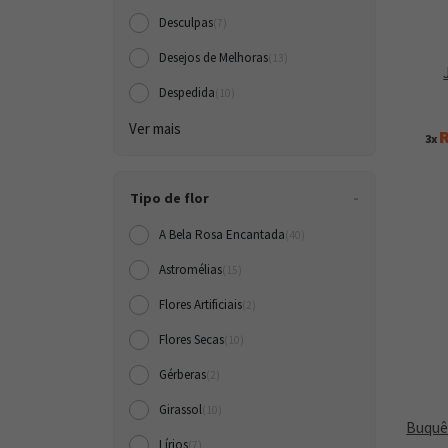
Desculpas
(7)
Desejos de Melhoras
(13)
Despedida
(10)
Ver mais
R
3x
Tipo de flor
A Bela Rosa Encantada
(40)
Astromélias
(15)
Flores Artificiais
(2)
Flores Secas
(10)
Gérberas
(2)
Girassol
(10)
Buquê
Lírios
(7)