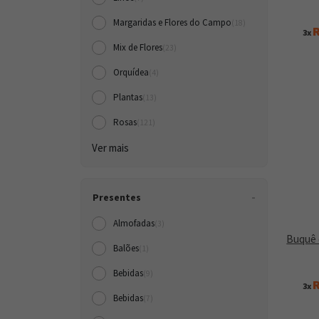
Margaridas e Flores do Campo
(18)
R
3x
Mix de Flores
(23)
Orquídea
(4)
Plantas
(13)
Rosas
(121)
Ver mais
Presentes
Almofadas
(3)
Buquê 
Balões
(1)
Bebidas
(9)
R
3x
Bebidas
(7)