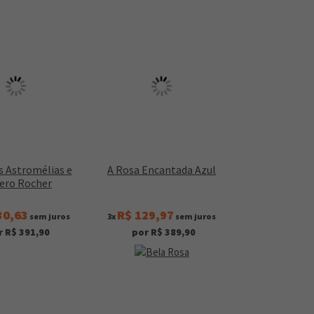
s Astromélias e
A Rosa Encantada Azul
rero Rocher
30,63
R$ 129,97
sem juros
3x
sem juros
r R$ 391,90
por R$ 389,90