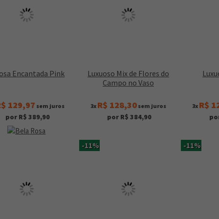
osa Encantada Pink
Luxuoso Mix de Flores do
Luxu
Campo no Vaso
$ 129,97
R$ 128,30
R$ 1
sem juros
3x
sem juros
3x
por R$ 389,90
por R$ 384,90
po
-11%
-11%