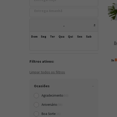
Entrega Amanh
»
,
Dom
Seg
Ter
Qua
Qui
Sex
Sab
B
R
3x
Filtros ativos:
Limpar todos os filtros
Ocasiões
Agradecimento
(93)
Aniversário
(59)
Boa Sorte
(15)