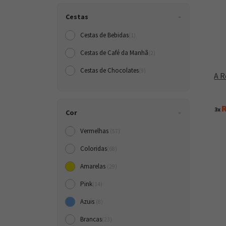
Cestas
Cestas de Bebidas
(1)
Cestas de Café da Manh
(2)
Cestas de Chocolates
(9)
A R
R
3x
Cor
Vermelhas
(57)
Coloridas
(68)
Amarelas
(29)
Pink
(14)
Azuis
(8)
Brancas
(23)