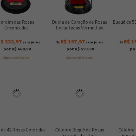
Jardim das Rosas
Dupla de Coração de Rosas
Buquê de 5
Encantadas
Encantadas Vermelhas
$ 222,97
R$ 197,97
R$ 1
sem juros
3x
sem juros
3x
por R$ 668,90
por R$ 593,90
po
 de 42 Rosas Coloridas
Célebre Buquê de Rosas
Célebre
Encantadas Pink
Encant