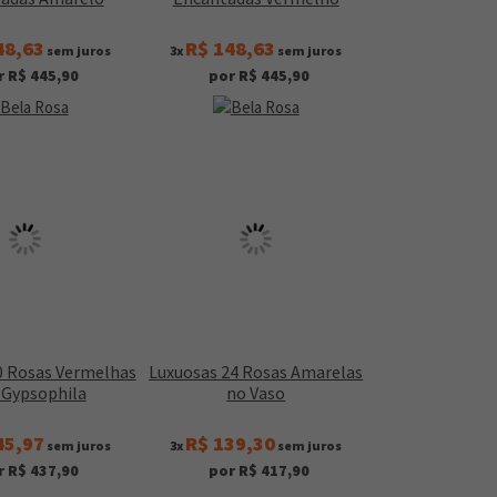
48,63
R$ 148,63
sem juros
3x
sem juros
r R$ 445,90
por R$ 445,90
0 Rosas Vermelhas
Luxuosas 24 Rosas Amarelas
Gypsophila
no Vaso
45,97
R$ 139,30
sem juros
3x
sem juros
r R$ 437,90
por R$ 417,90