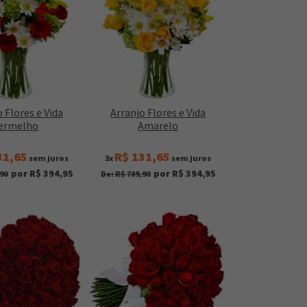
 Flores e Vida
Arranjo Flores e Vida
ermelho
Amarelo
31,65
R$ 131,65
sem juros
3x
sem juros
por R$ 394,95
por R$ 394,95
90
De: R$ 789,90