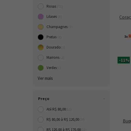
Rosas
(11)
Coraç
Lilases
(5)
Champagnes
(7)
R
3x
Pretas
(2)
Dourado
(1)
Marrons
(2)
-11%
Verdes
(1)
Ver mais
Preço
Até R$ 80,00
(51)
R$ 80,00 à R$ 120,00
(34)
Buq
R$ 120,00 à R$ 170,00
(22)