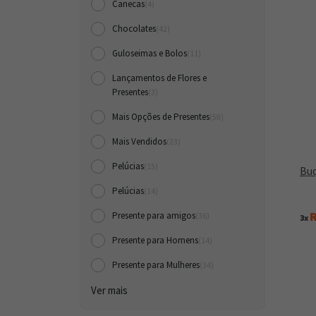
Canecas
(4)
Chocolates
(42)
Guloseimas e Bolos
(11)
Lançamentos de Flores e
Presentes
(3)
Mais Opções de Presentes
(58)
Mais Vendidos
(23)
Pelúcias
(15)
Buq
Pelúcias
(14)
R
Presente para amigos
(36)
3x
Presente para Homens
(14)
Presente para Mulheres
(34)
Ver mais