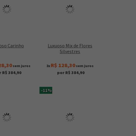
oso Carinho
Luxuoso Mix de Flores
Silvestres
28,30
R$ 128,30
sem juros
3x
sem juros
r R$ 384,90
por R$ 384,90
-11%