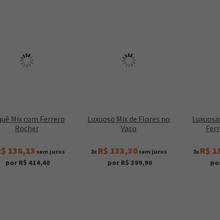
uê Mix com Ferrero
Luxuoso Mix de Flores no
Luxuosa
Rocher
Vaso
Fer
$ 138,13
R$ 133,30
R$ 1
sem juros
3x
sem juros
3x
por R$ 414,40
por R$ 399,90
po