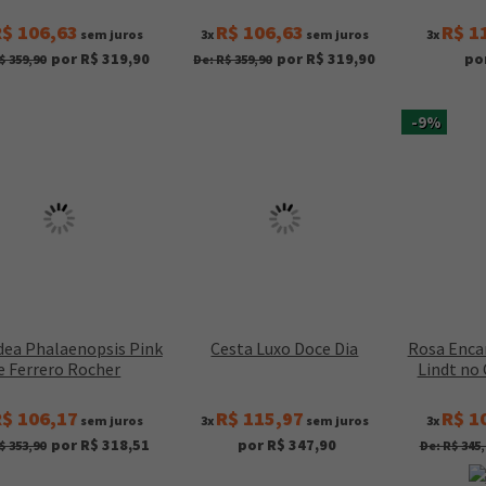
$ 106,63
R$ 106,63
R$ 1
sem juros
3x
sem juros
3x
por R$ 319,90
por R$ 319,90
po
$ 359,90
De: R$ 359,90
-9%
dea Phalaenopsis Pink
Cesta Luxo Doce Dia
Rosa Enca
e Ferrero Rocher
Lindt no
$ 106,17
R$ 115,97
R$ 1
sem juros
3x
sem juros
3x
por R$ 318,51
por R$ 347,90
$ 353,90
De: R$ 345,