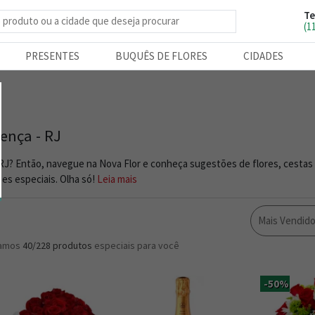
Te
e produtos
(1
PRESENTES
BUQUÊS DE FLORES
CIDADES
lença - RJ
 RJ? Então, navegue na Nova Flor e conheça sugestões de flores, cestas
es especiais. Olha só!
Leia mais
Mais Vendid
ramos
40/228
produtos
especiais para você
-50%