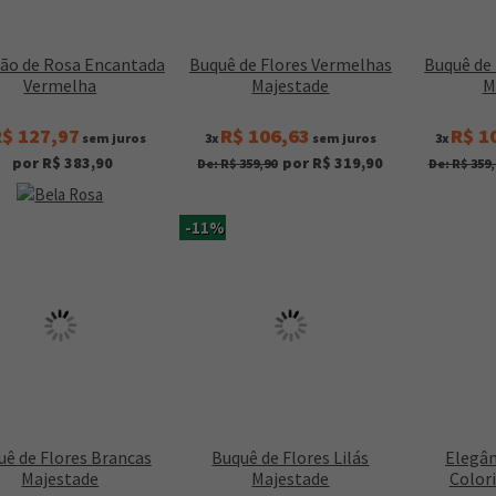
ão de Rosa Encantada
Buquê de Flores Vermelhas
Buquê de
Vermelha
Majestade
M
$ 127,97
R$ 106,63
R$ 1
sem juros
3x
sem juros
3x
por R$ 383,90
por R$ 319,90
De: R$ 359,90
De: R$ 359,
-11%
uê de Flores Brancas
Buquê de Flores Lilás
Elegân
Majestade
Majestade
Colori