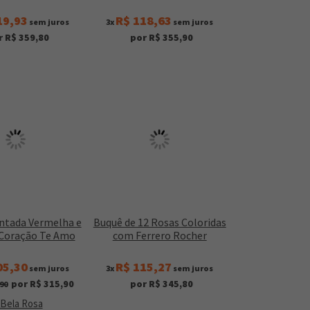
19,93
R$ 118,63
sem juros
3x
sem juros
r R$ 359,80
por R$ 355,90
ntada Vermelha e
Buquê de 12 Rosas Coloridas
 Coração Te Amo
com Ferrero Rocher
05,30
R$ 115,27
sem juros
3x
sem juros
por R$ 315,90
por R$ 345,80
90