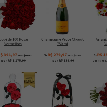
uquê de 100 Rosas
Champagne Veuve Cliquot
Arranjo
Vermelhas
750 ml
V
$ 391,97
R$ 279,97
R$ 1
sem juros
3x
sem juros
3x
por R$ 1.175,90
por R$ 839,90
De: R$ 789,