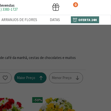
0
levendas
1) 3383-1727
ARRANJOS DE FLORES
DATAS
OFERTA 24H
 de café da manhã, cestas de chocolates e muitos
o
Maior Preço
Menor Preço
-50%