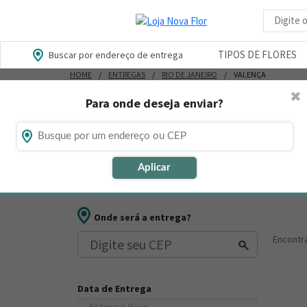
Busca d
TIPOS DE FLORES
Buscar por endereço de entrega
HOME
ENTREGAS
RIO DE JANEIRO
VALENÇA
✖
Para onde deseja enviar?
Flores, Cestas e Presentes em Va
Está procurando loja de presente online em Valença -
Aplicar
outros presentes para datas comemorativas ou ocasiõ
Onde será a entrega?
Encont
Data de Entrega
Entrega Hoje