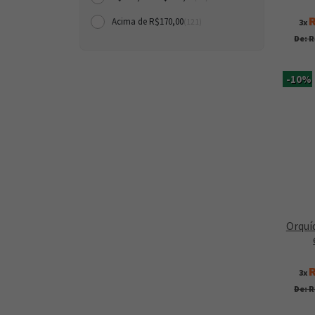
R
Acima de R$170,00
3x
(121)
De: R
-10%
Orquí
R
3x
De: R