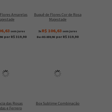
 Flores Amarelas
Buquê de Flores Cor de Rosa
ajestade
Majestade
06,63
R$ 106,63
sem juros
3x
sem juros
por R$ 319,90
por R$ 319,90
90
De: R$ 359,90
cia das Rosas
Box Sublime Combinação
das e Ferrero