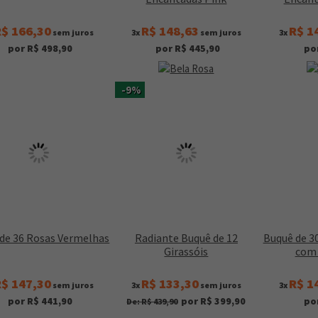
$ 166,30
R$ 148,63
R$ 1
sem juros
3x
sem juros
3x
por R$ 498,90
por R$ 445,90
po
-9%
de 36 Rosas Vermelhas
Radiante Buquê de 12
Buquê de 3
Girassóis
com 
$ 147,30
R$ 133,30
R$ 1
sem juros
3x
sem juros
3x
por R$ 441,90
por R$ 399,90
po
De: R$ 439,90