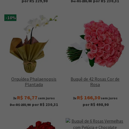
por R$ 229,90
por R$ 230,31
De: R$ 255,90
-10%
Orquídea Phalaenopsis
Buquê de 42 Rosas Cor de
Plantada
Rosa
R$ 76,77
R$ 166,30
3x
sem juros
3x
sem juros
por R$ 230,31
por R$ 498,90
De: R$ 255,90