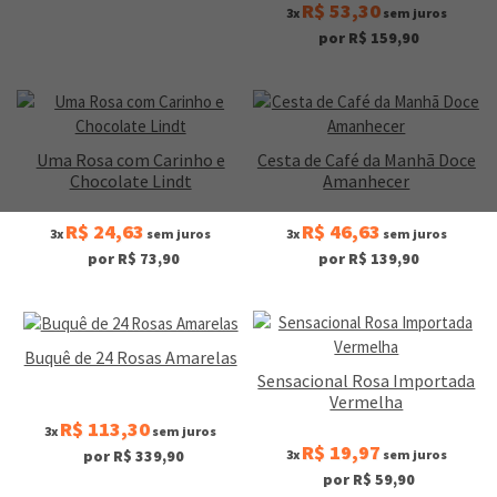
R$ 53,30
3x
sem juros
por R$ 159,90
Uma Rosa com Carinho e
Cesta de Café da Manhã Doce
Chocolate Lindt
Amanhecer
R$ 24,63
R$ 46,63
3x
sem juros
3x
sem juros
por R$ 73,90
por R$ 139,90
Buquê de 24 Rosas Amarelas
Sensacional Rosa Importada
Vermelha
R$ 113,30
3x
sem juros
R$ 19,97
3x
sem juros
por R$ 339,90
por R$ 59,90