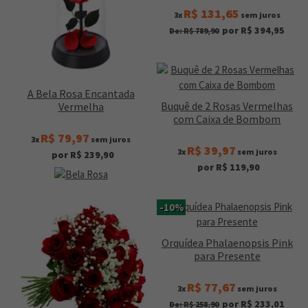
R$ 131,65
3x
sem juros
por R$ 394,95
De: R$ 789,90
A Bela Rosa Encantada
Buquê de 2 Rosas Vermelhas
Vermelha
com Caixa de Bombom
R$ 79,97
3x
sem juros
R$ 39,97
3x
sem juros
por R$ 239,90
por R$ 119,90
-10%
Orquídea Phalaenopsis Pink
para Presente
R$ 77,67
3x
sem juros
por R$ 233,01
De: R$ 258,90