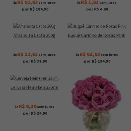
R$ 61,63
R$ 1,63
3x
sem juros
3x
sem juros
por R$ 184,90
por R$ 4,90
Amandita Lacta 200g
Buquê Carinho de Rosas Pink
R$ 12,63
R$ 61,63
3x
sem juros
3x
sem juros
por R$ 37,90
por R$ 184,90
Cerveja Heineken 330ml
R$ 8,30
3x
sem juros
por R$ 24,90