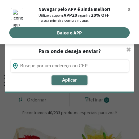
0
Navegar pelo APP é ainda melhor!
X
APP20
20% OFF
Utilize o cupom
e ganhe
Busca de produtos
na sua primeira compra no app.
Buscar por endereço de entrega
Baixe o APP
✖
Para onde deseja enviar?
Flores, Cestas e Presentes em Barão de
Antonina - SP
Está procurando loja de presente online em Barão de Antonina - SP?
Aplicar
Então, navegue
▼
Ordernar
Refinar
0
Encontramos
40/233
produtos
especiais para você