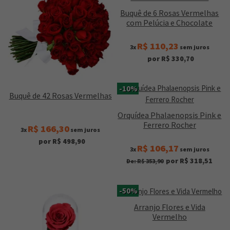
Buquê de 6 Rosas Vermelhas
com Pelúcia e Chocolate
R$ 110,23
3x
sem juros
por R$ 330,70
-10%
Buquê de 42 Rosas Vermelhas
Orquídea Phalaenopsis Pink e
Ferrero Rocher
R$ 166,30
3x
sem juros
por R$ 498,90
R$ 106,17
3x
sem juros
por R$ 318,51
De: R$ 353,90
-50%
Arranjo Flores e Vida
Vermelho