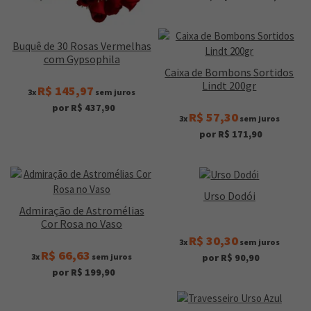
Buquê de 30 Rosas Vermelhas
com Gypsophila
Caixa de Bombons Sortidos
Lindt 200gr
R$ 145,97
3x
sem juros
por R$ 437,90
R$ 57,30
3x
sem juros
por R$ 171,90
Urso Dodói
Admiração de Astromélias
Cor Rosa no Vaso
R$ 30,30
3x
sem juros
R$ 66,63
3x
sem juros
por R$ 90,90
por R$ 199,90