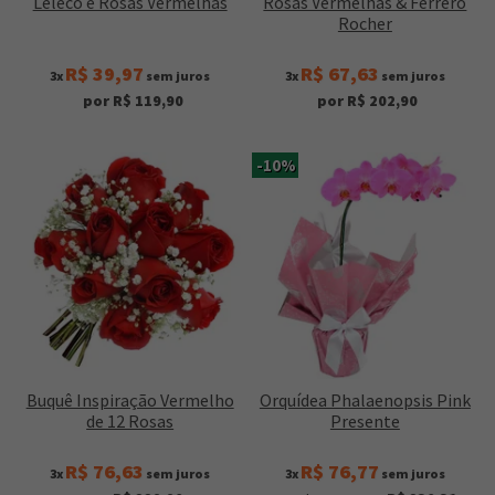
Leleco e Rosas Vermelhas
Rosas Vermelhas & Ferrero
Rocher
R$ 39,97
R$ 67,63
3x
sem juros
3x
sem juros
por R$ 119,90
por R$ 202,90
-10%
Buquê Inspiração Vermelho
Orquídea Phalaenopsis Pink
de 12 Rosas
Presente
R$ 76,63
R$ 76,77
3x
sem juros
3x
sem juros