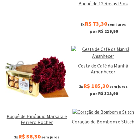
Buquê de 12 Rosas Pink
R$ 73,30
3x
sem juros
por R$ 219,90
Cesta de Café da Manh
Amanhecer
R$ 105,30
3x
sem juros
por R$ 315,90
Buquê de Pinóquio Marsala e
Coração de Bombom e Stitch
Ferrero Rocher
R$ 56,30
3x
sem juros