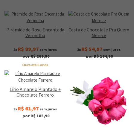
Pirâmide de Rosa Encantada
Cesta de Chocolate Pra Quem
Vermelha
Merece
R$ 89,97
R$ 54,97
3x
sem juros
3x
sem juros
por R$ 269,90
por R$ 164,90
Lírio Amarelo Plantado e
Chocolate Ferrero
R$ 61,97
3x
sem juros
por R$ 185,90