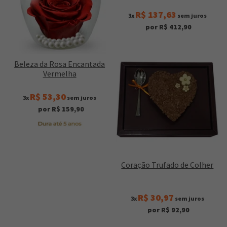
R$ 137,63
3x
sem juros
por R$ 412,90
Beleza da Rosa Encantada
Vermelha
R$ 53,30
3x
sem juros
por R$ 159,90
Coração Trufado de Colher
R$ 30,97
3x
sem juros
por R$ 92,90