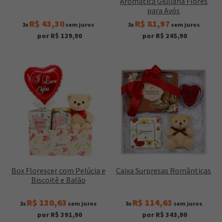
Aromática Giuliana Flores
para Avós
R$ 43,30
R$ 81,97
3x
sem juros
3x
sem juros
por R$ 129,90
por R$ 245,90
Box Florescer com Pelúcia e
Caixa Surpresas Românticas
Biscoitê e Balão
R$ 130,63
R$ 114,63
3x
sem juros
3x
sem juros
por R$ 391,90
por R$ 343,90