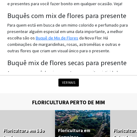
e presentes para você fazer bonito em qualquer ocasião. Veja!
Buquês com mix de flores para presente
Para quem está em busca de um mimo colorido e perfumado para
presentear alguém especial em uma data importante, a melhor
escolha são os
Buquê de Mix de Flores
da Nova Flor. H
combinações de margaridinhas, rosas, astromélias e outras e
outras flores que criam um visual único para o presente.
Buquê mix de flores secas para presente
A pessoa que você deseja presentear com muita criatividade, a
nossa sugestão são os nossos buquês mix de flores secas que
VER MAIS
são perfeitos para encantar a pessoa homenageada e ainda dão
um toque rústico à decoração da casa. Ela vai amar.
FLORICULTURA PERTO DE MIM
Cestas com mix de flores para presente
Aquela pessoa querida está celebrando o aniversário ou uma
conquista importante e você está procurando um mimo completo
e recheado de carinho? Então você precisa conhecer as cestas
Floricultura em São
Floricultura em
Floricultur
com mix de flores para presente. São combinações de
Flores
,