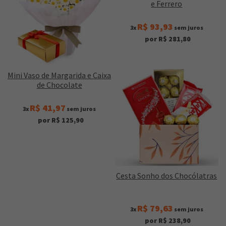
e Ferrero
R$ 93,93
3x
sem juros
por R$ 281,80
Mini Vaso de Margarida e Caixa
de Chocolate
R$ 41,97
3x
sem juros
por R$ 125,90
Cesta Sonho dos Chocólatras
R$ 79,63
3x
sem juros
por R$ 238,90