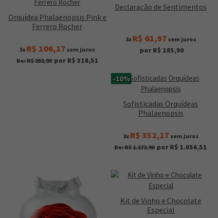
Declaração de Sentimentos
Orquídea Phalaenopsis Pink e
Ferrero Rocher
R$ 61,97
3x
sem juros
R$ 106,17
3x
sem juros
por R$ 185,90
por R$ 318,51
De: R$ 353,90
-10%
Sofisticadas Orquídeas
Phalaenopsis
R$ 352,17
3x
sem juros
por R$ 1.056,51
De: R$ 1.173,90
Kit de Vinho e Chocolate
Especial