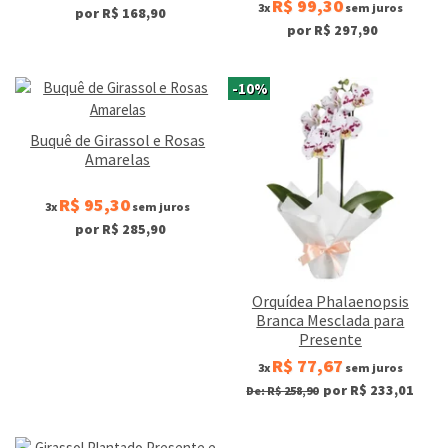
R$ 99,30
3x
sem juros
por R$ 168,90
por R$ 297,90
-10%
Buquê de Girassol e Rosas
Amarelas
R$ 95,30
3x
sem juros
por R$ 285,90
Orquídea Phalaenopsis
Branca Mesclada para
Presente
R$ 77,67
3x
sem juros
por R$ 233,01
De: R$ 258,90