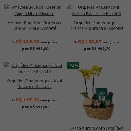
Amável Buquê de Flores do
Orquídea Phalaenopsis
Campo Mini e Biscoitê
Branca Plantada e Biscoitê
R$ 136,20
R$ 163,57
3x
sem juros
3x
sem juros
por R$ 408,60
por R$ 490,70
-28%
Orquídea Phalaenopsis Azul
Decore e Biscoitê
R$ 197,30
3x
sem juros
por R$ 591,90
Cesta Aurora com Orquídea