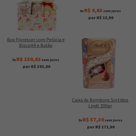
R$ 4,63
3x
sem juros
por R$ 13,90
Box Florescer com Pelúcia e
Biscoitê e Balão
R$ 130,63
3x
sem juros
por R$ 391,90
Caixa de Bombons Sortidos
Lindt 200gr
R$ 57,30
3x
sem juros
por R$ 171,90