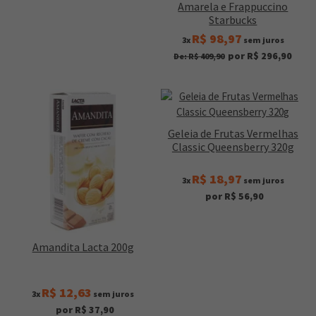
Amarela e Frappuccino
Starbucks
R$ 98,97
3x
sem juros
por R$ 296,90
De: R$ 409,90
Geleia de Frutas Vermelhas
Classic Queensberry 320g
R$ 18,97
3x
sem juros
por R$ 56,90
Amandita Lacta 200g
R$ 12,63
3x
sem juros
por R$ 37,90