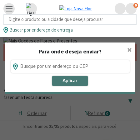
0
Busca de produtos
Buscar por endereço de entrega
✖
Para onde deseja enviar?
Chocolates
Compre Guloseimas e Bolos Para Presente
Online
Aplicar
Está procurando opções de guloseimas e bolos para presentear ou
fazer uma festa surpresa
▼
Ordernar
Refinar
0
Encontramos
25/25
produtos
especiais para você