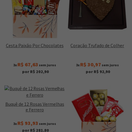
Cesta Paixão Por Chocolates
Coração Trufado de Colher
R$ 67,63
R$ 30,97
3x
sem juros
3x
sem juros
por R$ 202,90
por R$ 92,90
Buquê de 12 Rosas Vermelhas
e Ferrero
R$ 93,93
3x
sem juros
por R$ 281,80