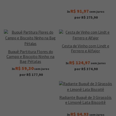
R$ 91,97
3x
sem juros
por R$ 275,90
Cesta de Vinho com Lindt e
Ferrero e Alfajor
Buquê Partitura Flores do
Campo e Biscoito Ninho na
Bag Pétalas
R$ 124,97
3x
sem juros
R$ 59,30
por R$ 374,90
3x
sem juros
por R$ 177,90
Radiante Buquê de 3 Girassóis
e Limonê Lata Biscoitê
R$ 84,93
3x
sem juros