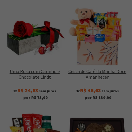
Uma Rosa com Carinho e
Cesta de Café da Manhã Doce
Chocolate Lindt
Amanhecer
R$ 24,63
R$ 46,63
3x
sem juros
3x
sem juros
por R$ 73,90
por R$ 139,90