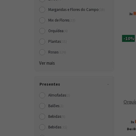
Margaridas e Flores do Campo
(19)
R
3x
Mix de Flores
(23)
Orquídea
(4)
-10%
Plantas
(15)
Rosas
(126)
Ver mais
Presentes
Almofadas
(2)
Orquí
Balões
(2)
Bebidas
(9)
3x
Bebidas
(11)
De: R