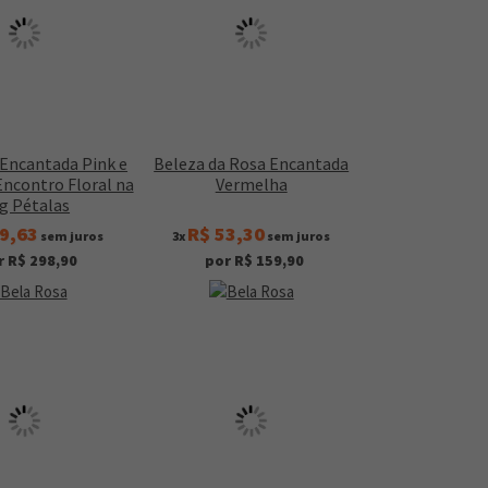
 Encantada Pink e
Beleza da Rosa Encantada
Encontro Floral na
Vermelha
g Pétalas
9,63
R$ 53,30
sem juros
3x
sem juros
r R$ 298,90
por R$ 159,90