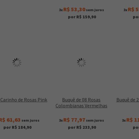
R$ 53,30
R$ 5
3x
sem juros
3x
por R$ 159,90
po
Carinho de Rosas Pink
Buquê de 08 Rosas
Buquê de 
Colombianas Vermelhas
R$ 61,63
R$ 77,97
R$ 1
sem juros
3x
sem juros
3x
por R$ 184,90
por R$ 233,90
po