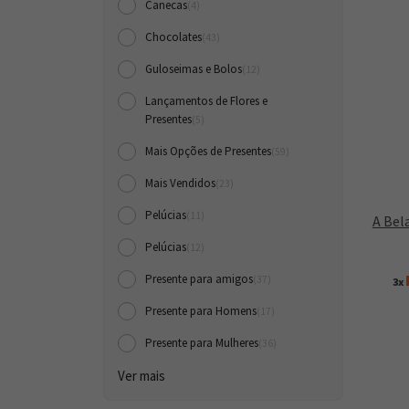
Canecas
(4)
Chocolates
(43)
Guloseimas e Bolos
(12)
Lançamentos de Flores e
Presentes
(5)
Mais Opções de Presentes
(59)
Mais Vendidos
(23)
Pelúcias
(11)
A Bel
Pelúcias
(12)
Presente para amigos
(37)
3x
Presente para Homens
(17)
Presente para Mulheres
(36)
Ver mais