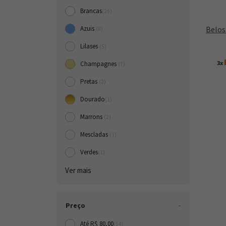
Brancas
(25)
Belos
Azuis
(8)
Lilases
(5)
3x
Champagnes
(7)
Pretas
(2)
Dourado
(1)
Marrons
(2)
Mescladas
(1)
Verdes
(1)
Ver mais
Preço
Até R$ 80,00
(54)