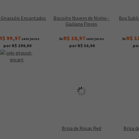
 Girassóis Encantados
Biscoito Nuvem de Ninho -
Box Subl
Giuliana Flores
R$ 99,97
R$ 18,97
R$ 1
sem juros
3x
sem juros
3x
por R$ 299,90
por R$ 56,90
po
Brisa de Rosas Red
Brisa d