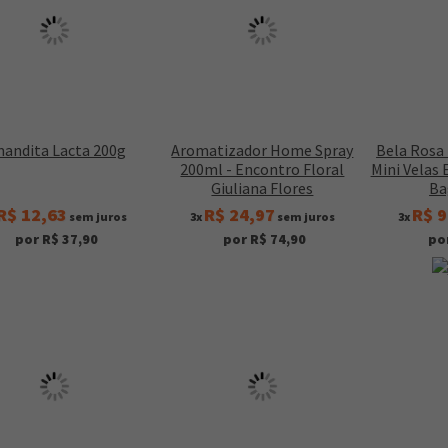
andita Lacta 200g
Aromatizador Home Spray
Bela Rosa
200ml - Encontro Floral
Mini Velas 
Giuliana Flores
Ba
R$ 12,63
R$ 24,97
R$ 9
sem juros
3x
sem juros
3x
por R$ 37,90
por R$ 74,90
po