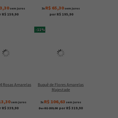
3,30
R$ 65,30
sem juros
3x
sem juros
r R$ 159,90
por R$ 195,90
-11%
24 Rosas Amarelas
Buquê de Flores Amarelas
Majestade
13,30
R$ 106,63
sem juros
3x
sem juros
r R$ 339,90
por R$ 319,90
De: R$ 359,90