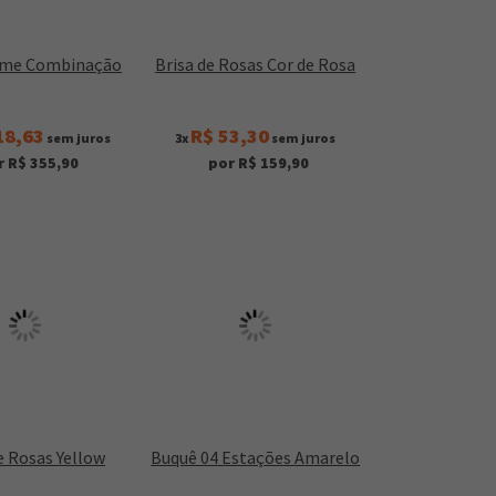
ime Combinação
Brisa de Rosas Cor de Rosa
18,63
R$ 53,30
sem juros
3x
sem juros
r R$ 355,90
por R$ 159,90
e Rosas Yellow
Buquê 04 Estações Amarelo