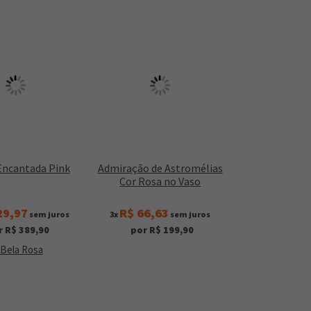
Encantada Pink
Admiração de Astromélias
Cor Rosa no Vaso
29,97
R$ 66,63
sem juros
3x
sem juros
r R$ 389,90
por R$ 199,90