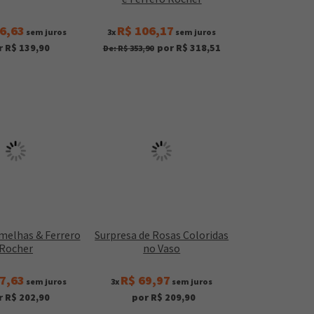
6,63
R$ 106,17
sem juros
3x
sem juros
r R$ 139,90
por R$ 318,51
De: R$ 353,90
melhas & Ferrero
Surpresa de Rosas Coloridas
Rocher
no Vaso
7,63
R$ 69,97
sem juros
3x
sem juros
r R$ 202,90
por R$ 209,90