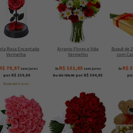
ela Rosa Encantada
Arranjo Flores e Vida
Buquê de 
Vermelha
Vermelho
com Ca
R$ 79,97
R$ 131,65
R$ 3
sem juros
3x
sem juros
3x
por R$ 239,90
por R$ 394,95
po
De: R$ 789,90