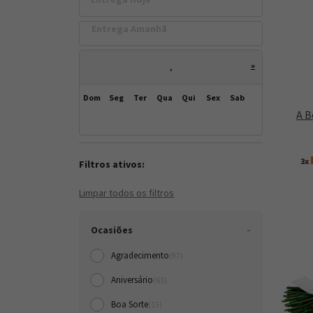
Entrega Amanh
»
,
Dom
Seg
Ter
Qua
Qui
Sex
Sab
A B
3x
Filtros ativos:
Limpar todos os filtros
Ocasiões
Agradecimento
(97)
Aniversário
(63)
Boa Sorte
(15)