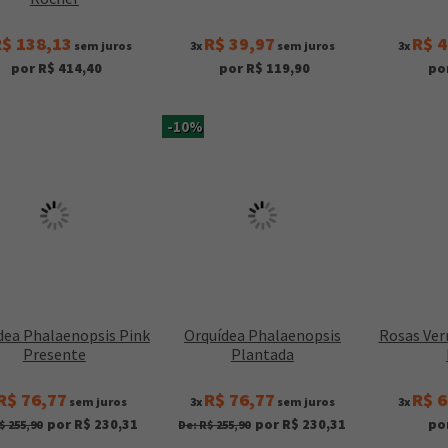
$ 138,13
R$ 39,97
R$ 4
sem juros
3x
sem juros
3x
por R$ 414,40
por R$ 119,90
po
-10%
dea Phalaenopsis Pink
Orquídea Phalaenopsis
Rosas Ver
Presente
Plantada
R$ 76,77
R$ 76,77
R$ 6
sem juros
3x
sem juros
3x
por R$ 230,31
por R$ 230,31
po
$ 255,90
De: R$ 255,90