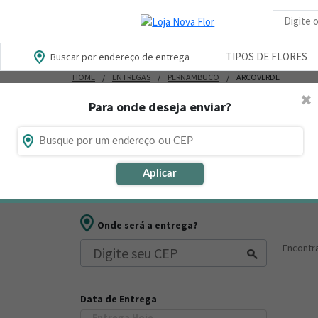
Busca d
TIPOS DE FLORES
Buscar por endereço de entrega
HOME
ENTREGAS
PERNAMBUCO
ARCOVERDE
✖
Para onde deseja enviar?
Flores, Cestas e Presentes em Ar
Está procurando loja de presente online em Arcoverde
Aplicar
outros presentes para datas comemorativas ou ocasiõ
Onde será a entrega?
Encont
Data de Entrega
Entrega Hoje