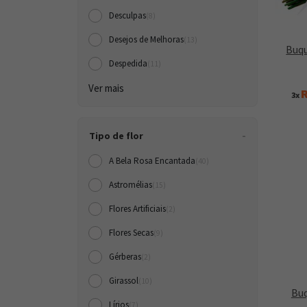
Desculpas
(8)
Desejos de Melhoras
(13)
Buqu
Despedida
(11)
Ver mais
R
3x
Tipo de flor
A Bela Rosa Encantada
(40)
Astromélias
(15)
Flores Artificiais
(2)
Flores Secas
(9)
Gérberas
(2)
Girassol
(10)
Buq
Lírios
(7)