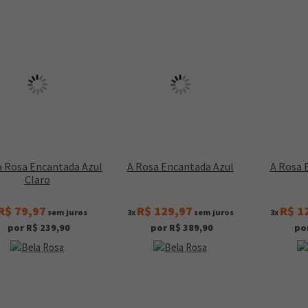
a Rosa Encantada Azul
A Rosa Encantada Azul
A Rosa 
Claro
R$ 79,97
R$ 129,97
R$ 1
sem juros
3x
sem juros
3x
por R$ 239,90
por R$ 389,90
po