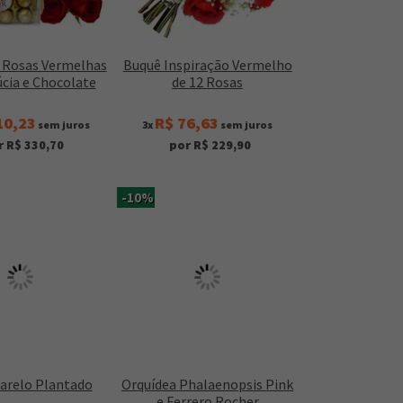
6 Rosas Vermelhas
Buquê Inspiração Vermelho
cia e Chocolate
de 12 Rosas
10,23
R$ 76,63
sem juros
3x
sem juros
r R$ 330,70
por R$ 229,90
-10%
marelo Plantado
Orquídea Phalaenopsis Pink
e Ferrero Rocher