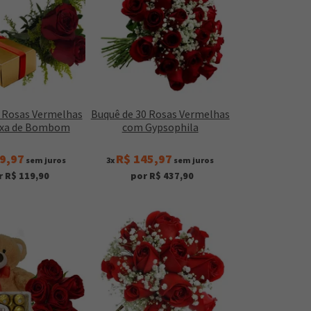
2 Rosas Vermelhas
Buquê de 30 Rosas Vermelhas
ixa de Bombom
com Gypsophila
9,97
R$ 145,97
sem juros
3x
sem juros
r R$ 119,90
por R$ 437,90