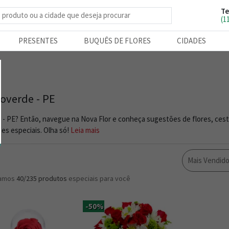
Te
e produtos
(1
PRESENTES
BUQUÊS DE FLORES
CIDADES
coverde - PE
 - PE? Então, navegue na Nova Flor e conheça sugestões de flores, ces
es especiais. Olha só!
Leia mais
Mais Vendid
ramos
40/235
produtos
especiais para você
-50%