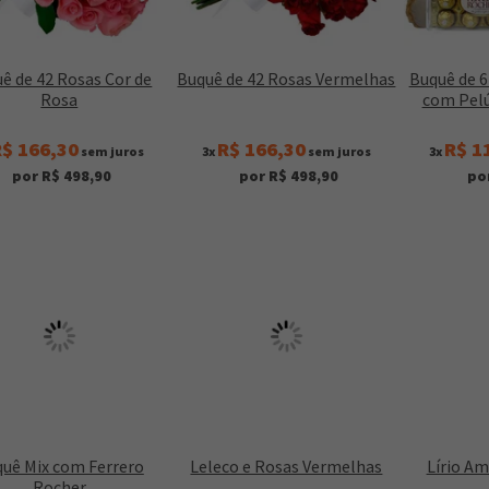
ê de 42 Rosas Cor de
Buquê de 42 Rosas Vermelhas
Buquê de 
Rosa
com Pelú
$ 166,30
R$ 166,30
R$ 1
sem juros
3x
sem juros
3x
por R$ 498,90
por R$ 498,90
po
uê Mix com Ferrero
Leleco e Rosas Vermelhas
Lírio A
Rocher