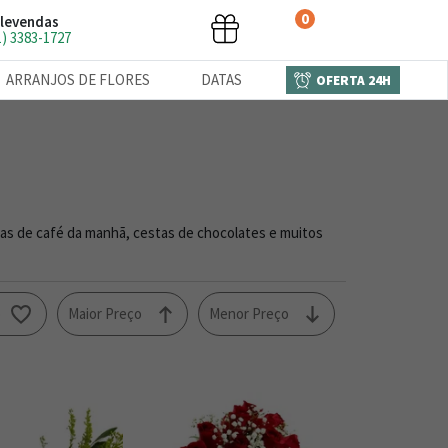
0
levendas
1) 3383-1727
ARRANJOS DE FLORES
DATAS
OFERTA 24H
tas de café da manhã, cestas de chocolates e muitos
o
Maior Preço
Menor Preço